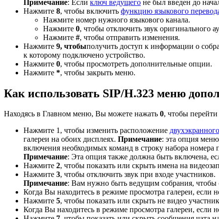
Примечание
: Если
ключ ведущего
не был введен до нача
Нажмите
8
, чтобы включить
функцию языкового перевод
Нажмите номер нужного языкового канала.
Нажмите
0
, чтобы отключить звук оригинального а
Нажмите
#
, чтобы отправить изменения.
Нажмите
9, чтобы
получить доступ к информации о собра
к которому подключено устройство.
Нажмите
0
, чтобы просмотреть дополнительные опции.
Нажмите
*
, чтобы закрыть меню.
Как использовать SIP/H.323 меню доп
Находясь в Главном меню, Вы можете нажать
0
, чтобы перейт
Нажмите 1, чтобы изменить расположение
двухэкранног
галереи на обоих дисплеях.
Примечание
: эта опция мен
включения необходимых команд в строку набора номера 
Примечание
: Эта опция также должна быть включена, е
Нажмите
2
, чтобы показать или скрыть имена на видеоза
Нажмите
3
, чтобы отключить звук при входе участников.
Примечание
: Вам нужно быть ведущим собрания, чтобы 
Когда Вы находитесь в режиме просмотра галереи, если 
Нажмите
5
, чтобы показать или скрыть не видео участник
Когда Вы находитесь в режиме просмотра галереи, если 
Нажмите
7
, чтобы показать или скрыть сообщения чата на