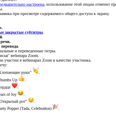
редварительно настроена
, использование этой опции отменит пр
ы.
инамика при просмотре содержимого общего доступа к экрану.
к.
ые закрытые субтитры
.
й
.
 речи.
 перевода
.
инальные и переведенные титры.
лисья" вебинара Zoom.
ри участии в вебинарах Zoom в качестве участника.
ечу:
"Хлопающие руки"
.
 Thumbs Up
.
Сердце
.
ars of Joy
.
"Открытый рот"
.
ty Popper (Tada, Celebration)
.