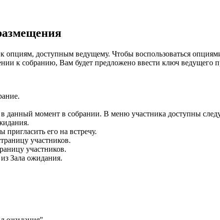
 размещения
и к опциям, доступным ведущему. Чтобы воспользоваться опциям
нии к собранию, Вам будет предложено ввести ключ ведущего п
рание.
я в данный момент в собрании. В меню участника доступны сле
ожидания.
 пригласить его на встречу.
траницу участников.
раницу участников.
 из Зала ожидания.
л ожидания".