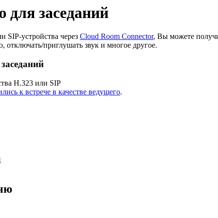
ю для заседаний
и SIP-устройства через
Cloud Room Connector
, Вы можете получ
о, отключать/приглушать звук и многое другое.
 заседаний
тва H.323 или SIP
лись к встрече в качестве ведущего
.
й
еню