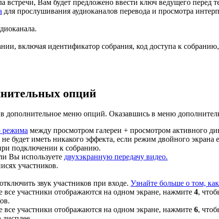
ла встречи, Вам будет предложено ввести ключ ведущего перед т
а
для прослушивания аудиоканалов перевода и просмотра интерп
удиоканала.
нии, включая идентификатор собрания, код доступа к собранию,
олнительных опций
и в дополнительное меню опций. Оказавшись в меню дополнител
о режима
между просмотром галереи + просмотром активного дин
ю не будет иметь никакого эффекта, если режим двойного экран
при подключении к собранию.
сли Вы используете
двухэкранную передачу видео.
писях участников.
отключить звук участников при входе.
Узнайте больше о том, как
не все участники отображаются на одном экране, нажмите
4
, что
ов.
не все участники отображаются на одном экране, нажмите
6
, что
 дисплее.