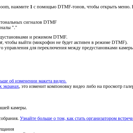
 Zoom, нажмите
1
с помощью DTMF-тонов, чтобы открыть меню. На
ля тональных сигналов DTMF
налы "."
редустановками и режимом DTMF.
er
, чтобы выйти (микрофон не будет активен в режиме DTMF).
го управления для переключения между предустановками каме
льше об изменении макета видео.
х экранах
, это изменит компоновку видео либо на просмотр гал
Вашей камеры.
собрания.
Узнайте больше о том, как стать организатором встречи
вещания