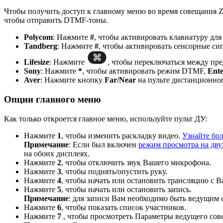
Чтобы получить доступ к главному меню во время совещания
чтобы отправить DTMF-тоны.
Polycom
: Нажмите
#
, чтобы активировать клавиатуру д
Tandberg
: Нажмите
#
, чтобы активировать сенсорные сиг
Lifesize
: Нажмите
, чтобы переключаться между п
Sony
: Нажмите
*
, чтобы активировать режим DTMF,
Ent
Aver
: Нажмите кнопку
Far/Near
на пульте дистанционно
Опции главного меню
Как только откроется главное меню, используйте пульт ДУ:
Нажмите
1
, чтобы изменить раскладку видео.
Узнайте бо
Примечание
: Если был включен
режим просмотра на дву
на обоих дисплеях.
Нажмите
2
, чтобы отключить звук Вашего микрофона.
Нажмите
3
, чтобы поднять/опустить руку.
Нажмите
4
, чтобы начать или остановить трансляцию с 
Нажмите
5
, чтобы начать или остановить запись.
Примечание
: для записи Вам необходимо быть ведущим 
Нажмите
6
, чтобы показать список участников.
Нажмите
7
, чтобы просмотреть Параметры ведущего со