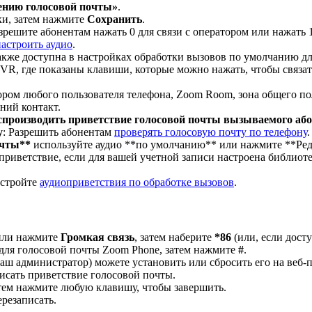
ению голосовой почты»
.
ки, затем нажмите
Сохранить
.
азрешите абонентам нажать 0 для связи с оператором или нажать
астроить аудио
.
также доступна в настройках обработки вызовов по умолчанию д
IVR, где показаны клавиши, которые можно нажать, чтобы связат
тором любого пользователя телефона, Zoom Room, зона общего пол
ний контакт.
производить приветствие голосовой почты вызываемого або
у
: Разрешить абонентам
проверять голосовую почту по телефону
.
очты**
используйте аудио **по умолчанию** или нажмите
**Ред
приветствие, если для вашей учетной записи настроена библиоте
астройте
аудиоприветствия по обработке вызовов
.
 или нажмите
Громкая связь
, затем наберите
*86
(или, если дост
 для голосовой почты Zoom Phone, затем нажмите
#
.
Ваш администратор) можете установить или сбросить его на веб-
исать приветствие голосовой почты.
атем нажмите любую клавишу, чтобы завершить.
резаписать.