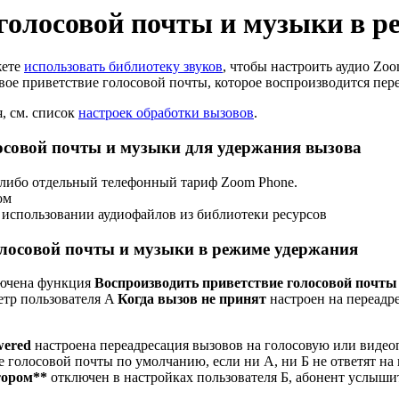
голосовой почты и музыки в р
жете
использовать библиотеку звуков
, чтобы настроить аудио Zo
е приветствие голосовой почты, которое воспроизводится перед
, см. список
настроек обработки вызовов
.
осовой почты и музыки для удержания вызова
, либо отдельный телефонный тариф Zoom Phone.
ом
 использовании аудиофайлов из библиотеки ресурсов
олосовой почты и музыки в режиме удержания
ключена функция
Воспроизводить приветствие голосовой почт
метр пользователя A
Когда вызов не принят
настроен на переадр
wered
настроена переадресация вызовов на голосовую или видеоп
 голосовой почты по умолчанию, если ни А, ни Б не ответят на 
тором**
отключен в настройках пользователя Б, абонент услыши