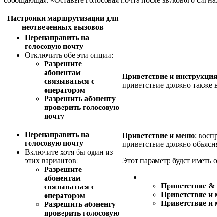
сообщающая: «Оставьте голосовая почта после звукового сигн
Настройки маршрутизации для
неотвеченных вызовов
Перенаправить на
голосовую почту
Отключить обе эти опции:
Разрешите
абонентам
Приветствие и инструкция
связываться с
приветствие должно также 
оператором
Разрешить абоненту
проверить голосовую
почту
Перенаправить на
Приветствие и меню
: восп
голосовую почту
приветствие должно объясн
Включите хотя бы один из
этих вариантов:
Этот параметр будет иметь 
Разрешите
абонентам
Приветствие & 
связываться с
Приветствие и 
оператором
Приветствие и 
Разрешить абоненту
проверить голосовую