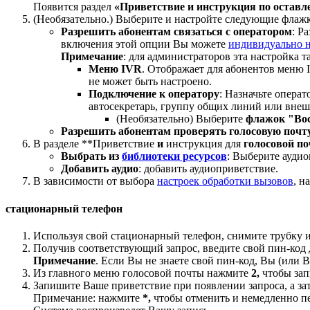
Появится раздел
«Приветствие и инструкция по оставл
(Необязательно.) Выберите и настройте следующие флаж
Разрешить абонентам связаться с оператором
: Р
включения этой опции Вы можете
индивидуально н
Примечание
: для администраторов эта настройка 
Меню IVR
. Отображает для абонентов меню 
не может быть настроено.
Подключение к оператору
: Назначьте опера
автосекретарь, группу общих линий или внеш
(Необязательно) Выберите
флажок "Вос
Разрешить абонентам проверять голосовую почт
В разделе **Приветствие
и
инструкция для
голосовой п
Выбрать из
библиотеки ресурсов
: Выберите аудио
Добавить аудио
: добавить аудиоприветствие.
В зависимости от выбора
настроек обработки вызовов
, н
стационарный телефон
Используя свой стационарный телефон, снимите трубку
Получив соответствующий запрос, введите свой пин-код
Примечание
. Если Вы не знаете свой пин-код, Вы (или 
Из главного меню голосовой почты нажмите
2,
чтобы зап
Запишите Ваше приветствие при появлении запроса, а з
Примечание: нажмите
*,
чтобы отменить и немедленно пе