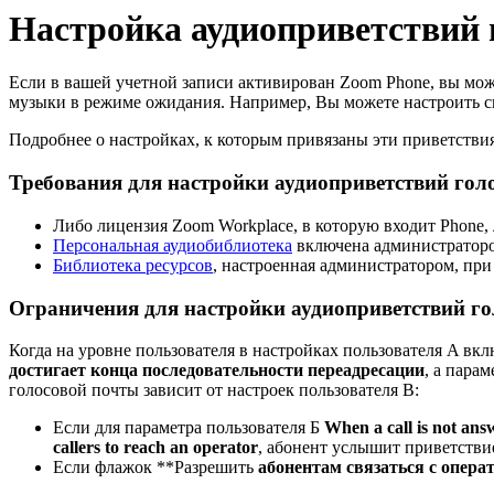
Настройка аудиоприветствий 
Если в вашей учетной записи активирован Zoom Phone, вы мо
музыки в режиме ожидания. Например, Вы можете настроить сво
Подробнее о настройках, к которым привязаны эти приветствия
Требования для настройки аудиоприветствий гол
Либо лицензия Zoom Workplace, в которую входит Phone
Персональная аудиобиблиотека
включена администратор
Библиотека ресурсов
, настроенная администратором, при
Ограничения для настройки аудиоприветствий г
Когда на уровне пользователя в настройках пользователя A в
достигает конца последовательности переадресации
, а пара
голосовой почты зависит от настроек пользователя B:
Если для параметра пользователя Б
When a call is not ans
callers to reach an operator
, абонент услышит приветствие
Если флажок **Разрешить
абонентам связаться с опера