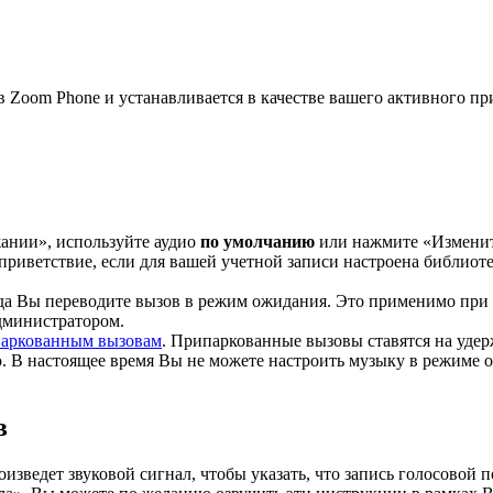
в Zoom Phone и устанавливается в качестве вашего активного пр
ании», используйте аудио
по умолчанию
или нажмите «Изменить
приветствие, если для вашей учетной записи настроена библиоте
огда Вы переводите вызов в режим ожидания. Это применимо пр
дминистратором.
аркованным вызовам
. Припаркованные вызовы ставятся на удер
 В настоящее время Вы не можете настроить музыку в режиме 
в
зведет звуковой сигнал, чтобы указать, что запись голосовой п