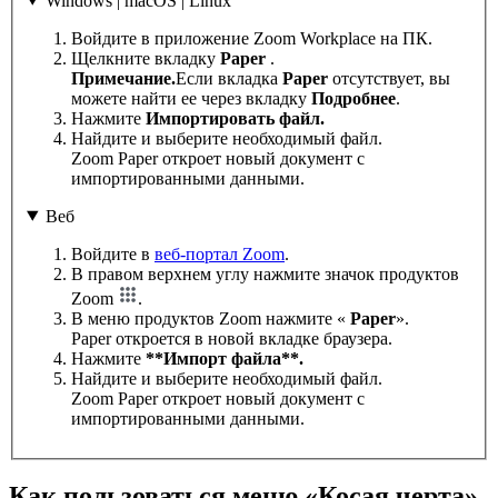
Windows | macOS | Linux
Войдите в приложение Zoom Workplace на ПК.
Щелкните вкладку
Paper
.
Примечание.
Если вкладка
Paper
отсутствует, вы
можете найти ее через вкладку
Подробнее
.
Нажмите
Импортировать
файл.
Найдите и выберите необходимый файл.
Zoom Paper откроет новый документ с
импортированными данными.
Веб
Войдите в
веб-портал Zoom
.
В правом верхнем углу нажмите значок продуктов
Zoom
.
В меню продуктов Zoom нажмите «
Paper
».
Paper откроется в новой вкладке браузера.
Нажмите
**Импорт файла**.
Найдите и выберите необходимый файл.
Zoom Paper откроет новый документ с
импортированными данными.
Как пользоваться меню «Косая черта»