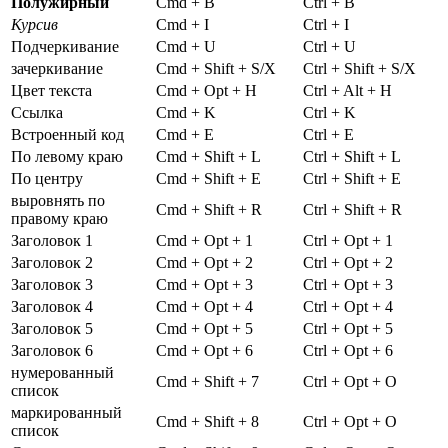
Полужирный
Cmd + B
Ctrl + B
Курсив
Cmd + I
Ctrl + I
Подчеркивание
Cmd + U
Ctrl + U
зачеркивание
Cmd + Shift + S/X
Ctrl + Shift + S/X
Цвет текста
Cmd + Opt + H
Ctrl + Alt + H
Ссылка
Cmd + K
Ctrl + K
Встроенный код
Cmd + E
Ctrl + E
По левому краю
Cmd + Shift + L
Ctrl + Shift + L
По центру
Cmd + Shift + E
Ctrl + Shift + E
выровнять по
Cmd + Shift + R
Ctrl + Shift + R
правому краю
Заголовок 1
Cmd + Opt + 1
Ctrl + Opt + 1
Заголовок 2
Cmd + Opt + 2
Ctrl + Opt + 2
Заголовок 3
Cmd + Opt + 3
Ctrl + Opt + 3
Заголовок 4
Cmd + Opt + 4
Ctrl + Opt + 4
Заголовок 5
Cmd + Opt + 5
Ctrl + Opt + 5
Заголовок 6
Cmd + Opt + 6
Ctrl + Opt + 6
нумерованный
Cmd + Shift + 7
Ctrl + Opt + O
список
маркированный
Cmd + Shift + 8
Ctrl + Opt + O
список