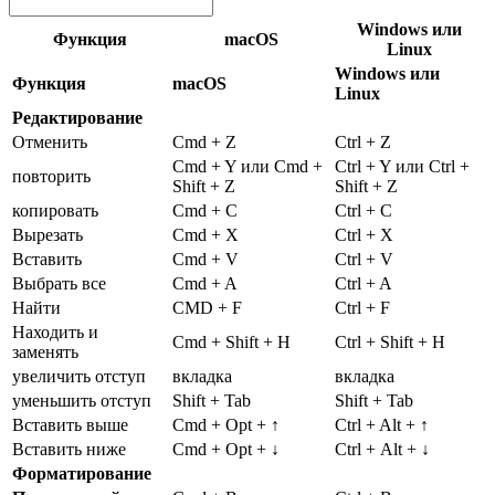
Windows или
Функция
macOS
Linux
Windows или
Функция
macOS
Linux
Редактирование
Отменить
Cmd + Z
Ctrl + Z
Cmd + Y или Cmd +
Ctrl + Y или Ctrl +
повторить
Shift + Z
Shift + Z
копировать
Cmd + C
Ctrl + C
Вырезать
Cmd + X
Ctrl + X
Вставить
Cmd + V
Ctrl + V
Выбрать все
Cmd + A
Ctrl + A
Найти
CMD + F
Ctrl + F
Находить и
Cmd + Shift + H
Ctrl + Shift + H
заменять
увеличить отступ
вкладка
вкладка
уменьшить отступ
Shift + Tab
Shift + Tab
Вставить выше
Cmd + Opt + ↑
Ctrl + Alt + ↑
Вставить ниже
Cmd + Opt + ↓
Ctrl + Alt + ↓
Форматирование