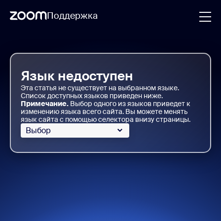
Поддержка
Skip
Zoom
Slides
to
Support
page
content
Язык недоступен
Эта статья не существует на выбранном языке.
Список доступных языков приведен ниже.
Примечание.
Выбор одного из языков приведет к
изменению языка всего сайта. Вы можете менять
язык сайта с помощью селектора внизу страницы.
Выбор