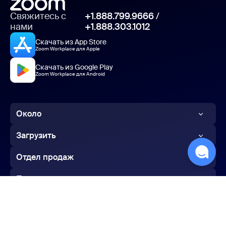
Свяжитесь с
+1.888.799.9666
/
нами
+1.888.303.1012
Скачать из App Store
Zoom Workplace для Apple
Скачать из Google Play
Zoom Workplace для Android
Около
Блог Zoom
Загрузить
Клиенты
Приложение Zoom
Отдел продаж
Наш коллектив
Приложение Zoom Rooms
1 (888) 799-96-66
Поддержка
Вакансии
Контроллер Zoom Rooms
Обратиться в отдел продаж
Проверить Zoom
Интеграция
Расширение браузера
Тарифные планы и цены
Учетная запись
Партнеры
Плагин Outlook