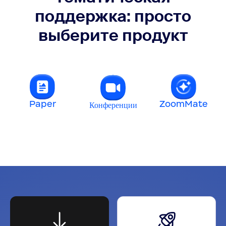
поддержка: просто
выберите продукт
Paper
ZoomMate
Конференции
t