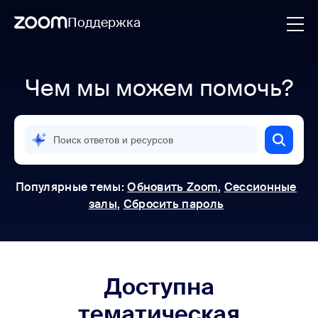
Поддержка
Skip
Официальная
служба
to
поддержки
page
Чем мы можем помочь?
Zoom |
content
Справочный
центр
Популярные темы:
Обновить Zoom
,
Сессионные
залы
,
Сбросить пароль
Доступна
тематическая