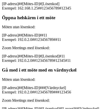
[IP-adress]##[Mötes-ID]#[Lösenkod]
Exempel: 162.168.1.25##123456789#12345
Öppna helskärm i ett möte
Möten utan lösenkod:
[IP-adress]##[Mötes-ID]##11
Exempel: 192.0.2.0##123456789##11
Zoom Meetings med lösenkod:
[IP-adress]##[Mötes-ID]#[Lösenkod]#11
Exempel: 192.0.2.0##123456789#12345#11
Gå med i ett möte med en värdnyckel
Möten utan lösenkod:
[IP-adress]##[Mötes-ID]###[Värdnyckel]
Exempel: 192.0.2.0##123456789###123456
Zoom Meetings med lösenkod:
[IP-adress]##[Mötes-ID]#[Lösenkod]#[Layout]##[Värdnyckel]