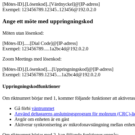
[Mötes-ID].[Lösenkod]..[Värdnyckel]@[IP-adress]
Exempel: 123456789.12345..123456@192.0.2.0
Ange ett möte med uppringningskod
Möten utan lösenkod:
[Mötes-ID].....[Dial Code]@[IP-adress]
Exempel: 123456789.....1a2bc4d@192.0.2.0
Zoom Meetings med lösenkod:
[Mötes-ID].[Lösenkod]....[Uppringningskod]@[IP-adress]
Exempel: 123456789.12345....1a2bc4d@192.0.2.0
Uppringningskodfunktioner
Om riktnumret börjar med 1, kommer följande funktioner att aktiveras
Gå förbi
väntrummet
Använd deltagarens anslutningsprogram för molnrum (CRC)-li
Avgör om enheten är en gäst
Aktiverar synkronisering av mikrofonavstängning mellan enheten
Om riktnumret börjar med 2, kan följande funktioner uppnås: