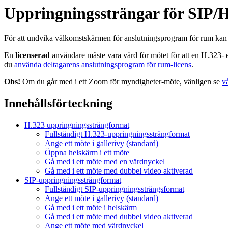
Uppringningssträngar för SIP/
För att undvika välkomstskärmen för anslutningsprogram för rum kan
En
licenserad
användare måste vara värd för mötet för att en H.323- 
du
använda deltagarens anslutningsprogram för rum-licens
.
Obs!
Om du går med i ett Zoom för myndigheter-möte, vänligen se
v
Innehållsförteckning
H.323 uppringningssträngformat
Fullständigt H.323-uppringningssträngformat
Ange ett möte i gallerivy (standard)
Öppna helskärm i ett möte
Gå med i ett möte med en värdnyckel
Gå med i ett möte med dubbel video aktiverad
SIP-uppringningssträngformat
Fullständigt SIP-uppringningssträngsformat
Ange ett möte i gallerivy (standard)
Gå med i ett möte i helskärm
Gå med i ett möte med dubbel video aktiverad
Ange ett möte med värdnyckel