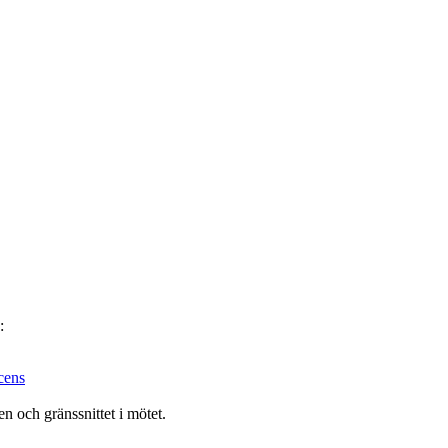
:
cens
 och gränssnittet i mötet.