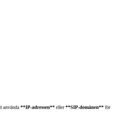
att använda
**IP-adressen**
eller
**SIP-domänen**
för