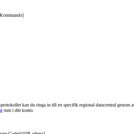
]*[Kommando]
otokollet kan du ringa in till en specifik regional datacentral genom 
ör
rum i ditt konto.
 upp Code]@[IP-adress]