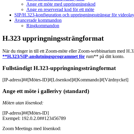
Ange ett möte med uppringningskod
Ange en reserverad kod för ett möte
SIP/H.323-konfiguration och uppringningssträngar för videola
Avancerade kommandon
Ringkommandon
H.323 uppringningssträngformat
När du ringer in till ett Zoom-möte eller Zoom-webbinarium med H.323
**H.323/SIP-anslutningsprogrammet för
rum** på ditt konto.
Fullständigt H.323-uppringningssträngformat
[IP-adress]##[Mötes-ID]#[Lösenkod]#[Kommando]#[Värdnyckel]
Ange ett möte i gallerivy (standard)
Möten utan lösenkod:
[IP-adress]##[Mötes-ID]
Exempel: 192.0.2.0##123456789
Zoom Meetings med lösenkod: