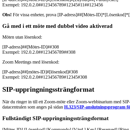
Exempel: 192.0.2.0##123456789#12345#11##123456
Obs!
För vissa enheter, prova [IP-adress]##[Mötes-ID]*[Lösenkod
Gå med i ett möte med dubbel video aktiverad
Möten utan lösenkod:
[IP-adress]##[Mötes-ID]##308
Exempel: 192.0.2.0##123456789##308
Zoom Meetings med lösenkod:
[IP-adress]##[mötes-ID]#[lösenkod]#308
Exempel: 192.0.2.0##123456789#12345#308
SIP-uppringningssträngformat
När du ringer in till ett Zoom-möte eller Zoom-webbinarium med SIP-pr
datacentralen som anges på sidan
H.323/SIP-anslutningsprogram f
Fullständigt SIP-uppringningssträngsformat
[Mötes-ID].[Lösenkod].[Kommando].[Värd ] Key].[Reserved].[Ring