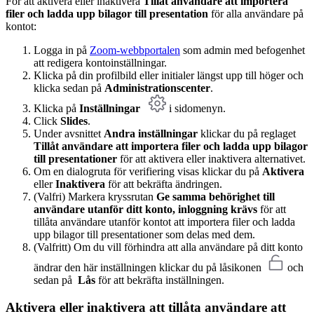
För att aktivera eller inaktivera
Tillåt användare att importera
filer och ladda upp bilagor till presentation
för alla användare på
kontot:
Logga in på
Zoom-webbportalen
som admin med befogenhet
att redigera kontoinställningar.
Klicka på din profilbild eller initialer längst upp till höger och
klicka sedan på
Administrationscenter
.
Klicka på
Inställningar
i sidomenyn.
Click
Slides
.
Under avsnittet
Andra inställningar
klickar du på reglaget
Tillåt användare att importera filer och ladda upp bilagor
till presentationer
för att aktivera eller inaktivera alternativet.
Om en dialogruta för verifiering visas klickar du på
Aktivera
eller
Inaktivera
för att bekräfta ändringen.
(Valfri) Markera kryssrutan
Ge samma behörighet till
användare utanför ditt konto, inloggning krävs
för att
tillåta användare utanför kontot att importera filer och ladda
upp bilagor till presentationer som delas med dem.
(Valfritt) Om du vill förhindra att alla användare på ditt konto
ändrar den här inställningen klickar du på låsikonen
och
sedan på
Lås
för att bekräfta inställningen.
Aktivera eller inaktivera
att tillåta användare att