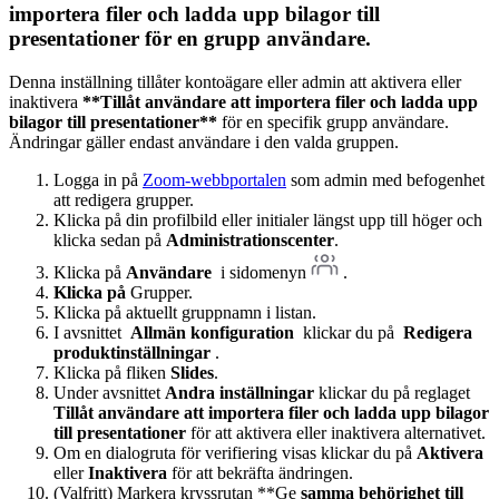
importera filer och ladda upp bilagor till
presentationer
för en grupp användare.
Denna inställning tillåter kontoägare eller admin att aktivera eller
inaktivera
**Tillåt användare att importera filer och ladda upp
bilagor till presentationer**
för en specifik grupp användare.
Ändringar gäller endast användare i den valda gruppen.
Logga in på
Zoom-webbportalen
som admin med befogenhet
att redigera grupper.
Klicka på din profilbild eller initialer längst upp till höger och
klicka sedan på
Administrationscenter
.
Klicka på
Användare
i sidomenyn
.
Klicka på
Grupper.
Klicka på aktuellt gruppnamn i listan.
I avsnittet
Allmän konfiguration
klickar du på
Redigera
produktinställningar
.
Klicka på fliken
Slides
.
Under avsnittet
Andra inställningar
klickar du på reglaget
Tillåt användare att importera filer och ladda upp bilagor
till presentationer
för att aktivera eller inaktivera alternativet.
Om en dialogruta för verifiering visas klickar du på
Aktivera
eller
Inaktivera
för att bekräfta ändringen.
(Valfritt) Markera kryssrutan **Ge
samma behörighet till