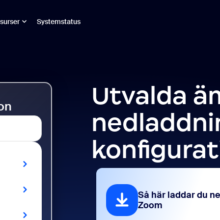
surser
Systemstatus
Utvalda 
on
nedladdni
konfigurat
Så här laddar du ne
Zoom