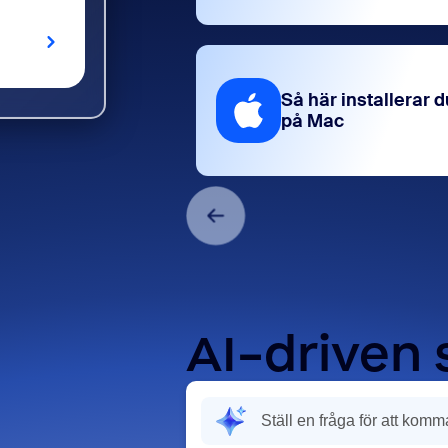
Så här installerar d
på Mac
AI-driven