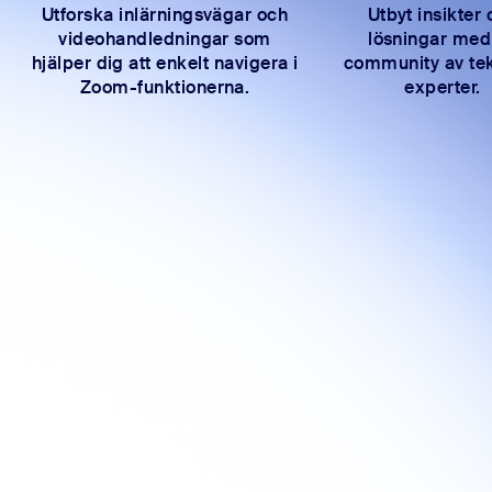
Utforska inlärningsvägar och
Utbyt insikter
videohandledningar som
lösningar med
hjälper dig att enkelt navigera i
community av te
Zoom-funktionerna.
experter.