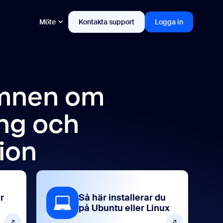
Möte
Kontakta support
Logga in
ämnen om
ng och
ion
r
Så här installerar du
på Ubuntu eller Linux