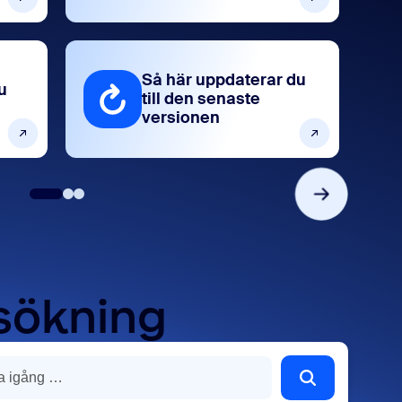
Så här uppdaterar du
u
till den senaste
versionen
 sökning