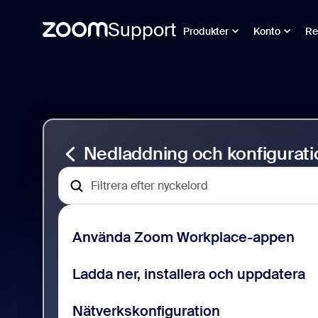
Support
Produkter
Konto
Re
Gå
Nedladdnings-
till
och
sidinnehåll
konfigurationssupport
Nedladdning och konfigurati
Använda Zoom Workplace-appen
Ladda ner, installera och uppdatera
Nätverkskonfiguration