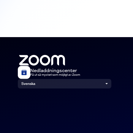
Nedladdningscenter
Få ut så mycket som möjligt av Zoom
Svenska