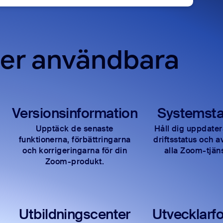
ler användbara
Versionsinformation
Systemsta
Upptäck de senaste
Håll dig uppdate
funktionerna, förbättringarna
driftsstatus och av
och korrigeringarna för din
alla Zoom-tjäns
Zoom-produkt.
Utbildningscenter
Utvecklarf