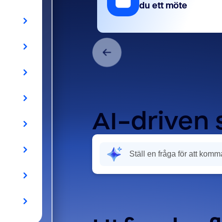
du ett möte
AI-driven