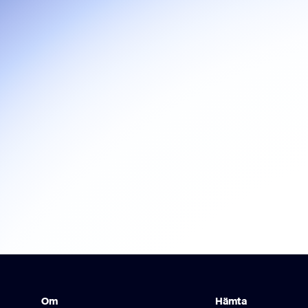
Om
Hämta