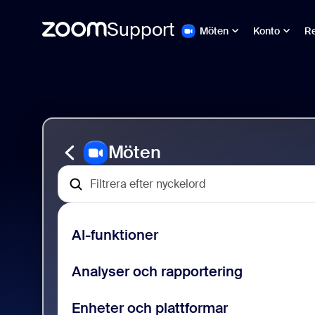
Support
Möten
Konto
Re
Gå
Support
till
för
sidinnehåll
Zoom Meetings
Möten
AI-funktioner
Analyser och rapportering
Enheter och plattformar