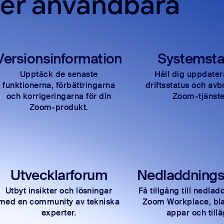
ler användbara
Versionsinformation
Systemsta
Upptäck de senaste
Håll dig uppdate
funktionerna, förbättringarna
driftsstatus och avbr
och korrigeringarna för din
Zoom-tjänste
Zoom-produkt.
Utvecklarforum
Nedladdnings
Utbyt insikter och lösningar
Få tillgång till nedlad
med en community av tekniska
Zoom Workplace, bl
experter.
appar och tillä