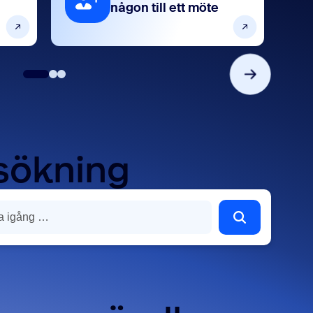
någon till ett möte
 sökning