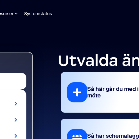
surser
Systemstatus
Utvalda 
Så här går du med i
möte
Så här schemalägg