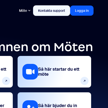
Möte
Kontakta support
Logga in
ämnen om Möten
 ett
Så här startar du ett
möte
er
Så här bjuder du in