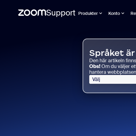
Support
Produkter
Konto
Re
Skip
Support
to
för
page
Zoom Tasks
content
Språket är 
Den här artikeln finn
Obs!
Om du väljer et
hantera webbplatsens
Välj