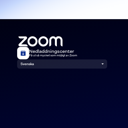
Nedladdningscenter
Få ut så mycket som möjligt av Zoom
Svenska