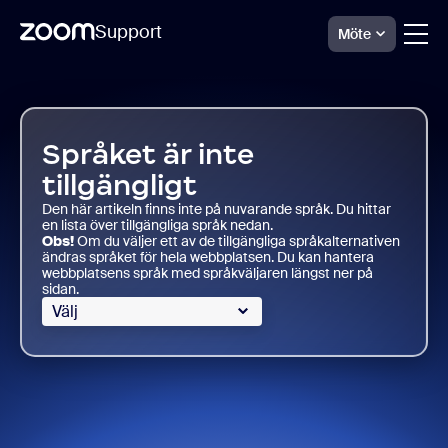
Support
Möte
Skip
Support
för
to
Zoom Virtual
page
Agent
content
Språket är inte
tillgängligt
Den här artikeln finns inte på nuvarande språk. Du hittar
en lista över tillgängliga språk nedan.
Obs!
Om du väljer ett av de tillgängliga språkalternativen
ändras språket för hela webbplatsen. Du kan hantera
webbplatsens språk med språkväljaren längst ner på
sidan.
Välj