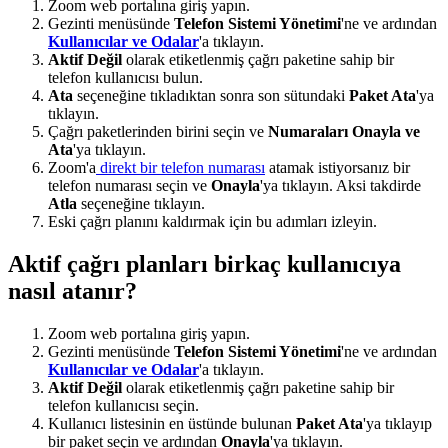
Zoom web portalına giriş yapın.
Gezinti menüsünde
Telefon Sistemi Yönetimi
'ne ve ardından
Kullanıcılar ve Odalar
'a tıklayın.
Aktif Değil
olarak etiketlenmiş çağrı paketine sahip bir
telefon kullanıcısı bulun.
Ata
seçeneğine tıkladıktan sonra son sütundaki
Paket Ata
'ya
tıklayın.
Çağrı paketlerinden birini seçin ve
Numaraları Onayla ve
Ata
'ya tıklayın.
Zoom'a
direkt bir telefon numarası
atamak istiyorsanız bir
telefon numarası seçin ve
Onayla
'ya tıklayın. Aksi takdirde
Atla
seçeneğine tıklayın.
Eski çağrı planını kaldırmak için bu adımları izleyin.
Aktif çağrı planları birkaç kullanıcıya
nasıl atanır?
Zoom web portalına giriş yapın.
Gezinti menüsünde
Telefon Sistemi Yönetimi
'ne ve ardından
Kullanıcılar ve Odalar
'a tıklayın.
Aktif Değil
olarak etiketlenmiş çağrı paketine sahip bir
telefon kullanıcısı seçin.
Kullanıcı listesinin en üstünde bulunan
Paket Ata
'ya tıklayıp
bir paket seçin ve ardından
Onayla
'ya tıklayın.