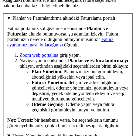
Aşağıdaki bölümlerde, kullanabileceğiniz fatura seçenekleri
hakkında daha fazla bilgi edinebilirsiniz.
Planlar ve Faturalandırma altındaki Faturalama portalı
Fatura portalınız sol gezinme menüsünde
Planlar ve
Faturalar
altında bulunuyorsa, şu adımları izleyin. Fatura
portalınızın nerede olduğunu bilmiyor musunuz?
Fatura
ayarlarınızı nasıl bulacağınızı
öğrenin.
Zoom web portalına
giriş yapın.
Navigasyon menüsünde,
Planlar ve Faturalandırma'yı
tıklayın, ardından aşağıdaki seçeneklerden birini tıklayın:
Plan Yönetimi
: Planınızın özetini görüntüleyin,
aboneliğinizi yükseltin veya iptal edin.
Fatura Yönetimi
: İletişim ve adres bilgilerini
güncelleyin, ödeme yönteminizi görüntüleyin veya
değiştirin, yedek ödeme yöntemi ekleyin ve vergi
muafiyeti durumunu güncelleyin.
Ödeme Geçmişi
: Ödeme yapın veya fatura
geçmişini görüntüleyin, arayın ve indirin.
Not
: Ücretsiz bir hesabınız varsa, bu seçeneklerin tümünü
göremeyebilirsiniz, çünkü bunlar ücretli hesaplarla ilgilidir.
Hesap Yönetimi altındaki Faturalama portalı