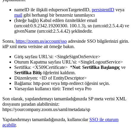
nameID ile ilişkili edupersonTargetedID,
persistentID
veya
mail
gibi herhangi bir benzersiz tanımlayıcı
(İsteğe bağlı) Kabul edilen öznitelikler email
(urn:oid:0.9.2342.19200300. 100.1.3), sn (urn:oid:2.5.4.4) ve
givenName (urn:oid:2.5.4.42) şeklindedir.
Sonra,
https://zoom.us/account/sso
adresinde SSO bilgilerinizi girin.
idP xml meta verisine ait örneğe bakın.
Giriş sayfası URL'si: <SingleSignOnService>
Oturum Kapatma sayfası URL'si: <SingleLogoutService>
Sertifika: <X509Certificate> *
Not
:
Sertifika Başlangıç
ve
Sertifika Bitiş
öğelerini kaldırın.
Düzenleyen: <ID of EntityDescriptor>
Bağlama: http-post veya http-redirect öğesini seçin.
Varsayılan kullanıcı türü: Temel veya Pro
Son olarak, yapılandırmayı tamamladığınızda SP meta verisi XML
dosyasını şuradan alabilirsiniz:
https://yourcompany.zoom.us/saml/metadata/sp
Yapılandırmayı tamamladığınızda, kullanıcılar
SSO ile oturum
açabilir
.