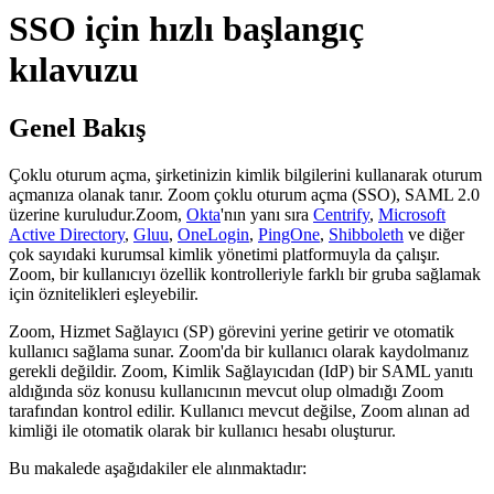
SSO için hızlı başlangıç
kılavuzu
Genel Bakış
Çoklu oturum açma, şirketinizin kimlik bilgilerini kullanarak oturum
açmanıza olanak tanır. Zoom çoklu oturum açma (SSO), SAML 2.0
üzerine kuruludur.
Zoom,
Okta
'nın yanı sıra
Centrify
,
Microsoft
Active Directory
,
Gluu
,
OneLogin
,
PingOne
,
Shibboleth
ve diğer
çok sayıdaki kurumsal kimlik yönetimi platformuyla da çalışır.
Zoom, bir kullanıcıyı özellik kontrolleriyle farklı bir gruba sağlamak
için öznitelikleri eşleyebilir.
Zoom, Hizmet Sağlayıcı (SP) görevini yerine getirir ve otomatik
kullanıcı sağlama sunar. Zoom'da bir kullanıcı olarak kaydolmanız
gerekli değildir. Zoom, Kimlik Sağlayıcıdan (IdP) bir SAML yanıtı
aldığında söz konusu kullanıcının mevcut olup olmadığı Zoom
tarafından kontrol edilir. Kullanıcı mevcut değilse, Zoom alınan ad
kimliği ile otomatik olarak bir kullanıcı hesabı oluşturur.
Bu makalede aşağıdakiler ele alınmaktadır: