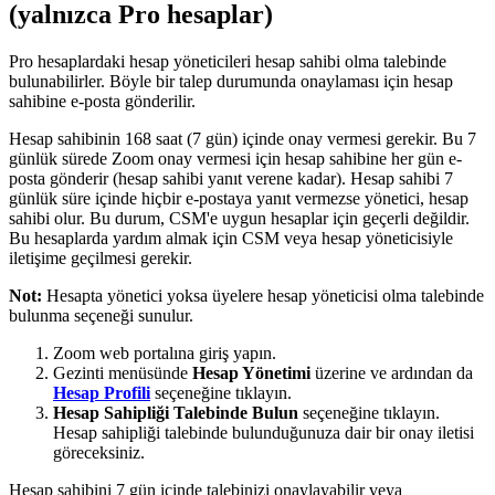
(yalnızca Pro hesaplar)
Pro hesaplardaki hesap yöneticileri hesap sahibi olma talebinde
bulunabilirler. Böyle bir talep durumunda onaylaması için hesap
sahibine e-posta gönderilir.
Hesap sahibinin 168 saat (7 gün) içinde onay vermesi gerekir. Bu 7
günlük sürede Zoom onay vermesi için hesap sahibine her gün e-
posta gönderir (hesap sahibi yanıt verene kadar). Hesap sahibi 7
günlük süre içinde hiçbir e-postaya yanıt vermezse yönetici, hesap
sahibi olur. Bu durum, CSM'e uygun hesaplar için geçerli değildir.
Bu hesaplarda yardım almak için CSM veya hesap yöneticisiyle
iletişime geçilmesi gerekir.
Not:
Hesapta yönetici yoksa üyelere hesap yöneticisi olma talebinde
bulunma seçeneği sunulur.
Zoom web portalına giriş yapın.
Gezinti menüsünde
Hesap Yönetimi
üzerine ve ardından da
Hesap Profili
seçeneğine tıklayın.
Hesap Sahipliği Talebinde Bulun
seçeneğine tıklayın.
Hesap sahipliği talebinde bulunduğunuza dair bir onay iletisi
göreceksiniz.
Hesap sahibini 7 gün içinde talebinizi onaylayabilir veya