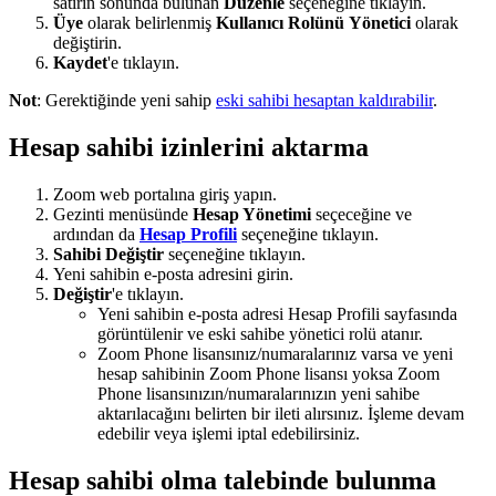
satırın sonunda bulunan
Düzenle
seçeneğine tıklayın.
Üye
olarak belirlenmiş
Kullanıcı Rolünü
Yönetici
olarak
değiştirin.
Kaydet
'e tıklayın.
Not
: Gerektiğinde yeni sahip
eski sahibi hesaptan kaldırabilir
.
Hesap sahibi izinlerini aktarma
Zoom web portalına giriş yapın.
Gezinti menüsünde
Hesap Yönetimi
seçeceğine ve
ardından da
Hesap Profili
seçeneğine tıklayın.
Sahibi Değiştir
seçeneğine tıklayın.
Yeni sahibin e-posta adresini girin.
Değiştir
'e tıklayın.
Yeni sahibin e-posta adresi Hesap Profili sayfasında
görüntülenir ve eski sahibe yönetici rolü atanır.
Zoom Phone lisansınız/numaralarınız varsa ve yeni
hesap sahibinin Zoom Phone lisansı yoksa Zoom
Phone lisansınızın/numaralarınızın yeni sahibe
aktarılacağını belirten bir ileti alırsınız. İşleme devam
edebilir veya işlemi iptal edebilirsiniz.
Hesap sahibi olma talebinde bulunma