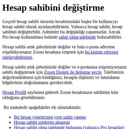
Hesap sahibini değiştirme
Geçerli hesap sahibi sizseniz hesabınızdaki başka bir kullanıcıyı
hesap sahibi olarak ayarlayabilirsiniz. Yalnızca hesap sahibi, hesap
sahibini değiştirebilir. Adminler bu değişikliği yapamazlar. Ancak
Pro hesap kullanılması halinde
sahip olma talebinde
bulunabilirler.
Hesap sahibi artık şirketinizde değilse ve hala e-posta adresine
erişebiliyorsanız Zoom hesabına erişmek için
bu kişinin şifresini
sıfırlayabilirsiniz
.
Hesap sahibi artık şirketinizde değilse ve e-postasına erişemiyorsanız
sahibi değiştirmek için
Zoom Destek ile iletişime geçin
. Talebinizin
değerlendirilmesi için kimliğinizi, hesapla ilişkinizi ve faturalama
bilgilerinizi doğrulamanız gerekecektir.
Hesap Profili
sayfasına giderek Zoom hesabınızın sahibinin kim
olduğunu görebilirsiniz.
Bu makalede aşağıdakiler ele alınmaktadır:
Bir hesap yöneticisini yeni sahip yapma
Hesap sahibi izinlerini aktarma
Hesap sahibi olma talebinde bulunma (yalnızca Pro hesaplar)