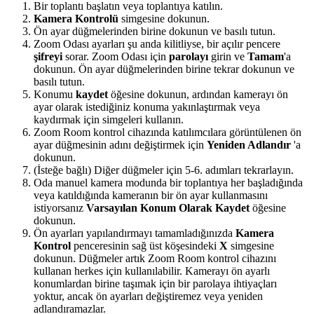
Bir toplantı başlatın veya toplantıya katılın.
Kamera Kontrolü
simgesine dokunun.
Ön ayar düğmelerinden birine dokunun ve basılı tutun.
Zoom Odası ayarları şu anda kilitliyse, bir açılır pencere
şifreyi
sorar. Zoom Odası için
parolayı
girin ve
Tamam
'a
dokunun. Ön ayar düğmelerinden birine tekrar dokunun ve
basılı tutun.
Konumu
kaydet
öğesine dokunun, ardından kamerayı ön
ayar olarak istediğiniz konuma yakınlaştırmak veya
kaydırmak için simgeleri kullanın.
Zoom Room kontrol cihazında katılımcılara görüntülenen ön
ayar düğmesinin adını değiştirmek için
Yeniden Adlandır
'a
dokunun.
(İsteğe bağlı) Diğer düğmeler için 5-6. adımları tekrarlayın.
Oda manuel kamera modunda bir toplantıya her başladığında
veya katıldığında kameranın bir ön ayar kullanmasını
istiyorsanız
Varsayılan Konum Olarak Kaydet
öğesine
dokunun.
Ön ayarları yapılandırmayı tamamladığınızda
Kamera
Kontrol
penceresinin sağ üst köşesindeki
X
simgesine
dokunun. Düğmeler artık Zoom Room kontrol cihazını
kullanan herkes için kullanılabilir. Kamerayı ön ayarlı
konumlardan birine taşımak için bir parolaya ihtiyaçları
yoktur, ancak ön ayarları değiştiremez veya yeniden
adlandıramazlar.