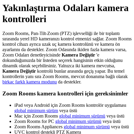
Yakınlaştırma Odaları kamera
kontrolleri
Zoom Rooms, Pan-Tilt-Zoom (PTZ) işlevselliği ile bir toplantı
sırasında yerel HD kameranızı kontrol etmenizi sağlar. Zoom Rooms
kontrol cihazı ayrıca uzak uç kamera kontrolünü ve kamera ön
ayarlarını da destekler. Zoom Odasında ikiden fazla kamera varsa,
Zoom Odaları denetleyicisinde
Kamera Değiştir
'e
dokunduğunuzda bir listeden seçerek hangisinin etkin olduğunu
dinamik olarak seçebilirsiniz. Yalnızca iki kamera mevcutsa,
Kamera Değiştir
kontrolü bunlar arasında geçiş yapar. Bu temel
kontrollerin yanı sıra Zoom Rooms, mevcut donanıma bağlı olarak
birkaç farklı kamera modunu
da destekler.
Zoom Rooms kamera kontrolleri için gereksinimler
iPad veya Android için Zoom Rooms kontrolör uygulaması
global minimum sürüm
veya üstü
Mac için Zoom Rooms
global minimum sürümü
veya üstü
Zoom Rooms for PC
global minimum sürümü
veya üstü
Zoom Rooms Appliances
global minimum sürümü
veya üstü
UVC kontrol destekli PTZ Kamera