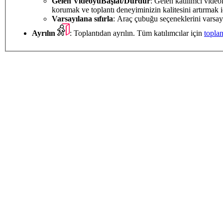
Gelen Videoyu
Başlat/Durdur
: Gelen katılımcı videol
korumak ve toplantı deneyiminizin kalitesini artırmak iç
Varsayılana sıfırla
: Araç çubuğu seçeneklerini varsayı
Ayrılın
: Toplantıdan ayrılın. Tüm katılımcılar için
toplan