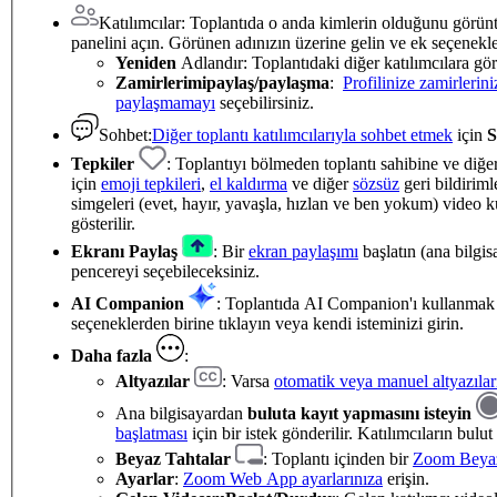
Katılımcılar: Toplantıda o anda kimlerin olduğunu görü
panelini açın. Görünen adınızın üzerine gelin ve ek seçenekl
Yeniden
Adlandır: Toplantıdaki diğer katılımcılara gör
Zamirlerimi
paylaş/paylaşma
:
Profilinize zamirlerini
paylaşmamayı
seçebilirsiniz.
Sohbet:
Diğer toplantı katılımcılarıyla sohbet etmek
için
S
Tepkiler
: Toplantıyı bölmeden toplantı sahibine ve diğer 
için
emoji tepkileri
,
el kaldırma
ve diğer
sözsüz
geri bildiriml
simgeleri (evet, hayır, yavaşla, hızlan ve ben yokum) video
gösterilir.
Ekranı Paylaş
: Bir
ekran paylaşımı
başlatın (ana bilgi
pencereyi seçebileceksiniz.
AI Companion
: Toplantıda AI Companion'ı kullanmak
seçeneklerden birine tıklayın veya kendi isteminizi girin.
Daha fazla
:
Altyazılar
: Varsa
otomatik veya manuel altyazılar
Ana bilgisayardan
buluta kayıt yapmasını isteyin
başlatması
için bir istek gönderilir. Katılımcıların bulut
Beyaz Tahtalar
: Toplantı içinden bir
Zoom Beyaz
Ayarlar
:
Zoom Web App ayarlarınıza
erişin.