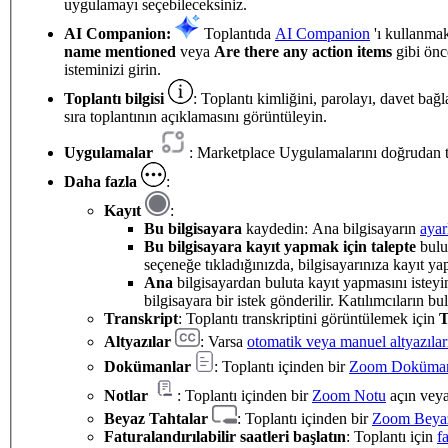
uygulamayı seçebileceksiniz.
AI Companion:
Toplantıda
AI Companion
'ı kullanma
name mentioned
veya
Are there any action items
gibi önc
isteminizi girin.
Toplantı bilgisi
: Toplantı kimliğini, parolayı, davet bağl
sıra toplantının açıklamasını görüntüleyin.
Uygulamalar
: Marketplace Uygulamalarını doğrudan 
Daha fazla
:
Kayıt
:
Bu bilgisayara
kaydedin: Ana bilgisayarın
ayar
Bu bilgisayara kayıt yapmak için talepte
bulun
seçeneğe tıkladığınızda, bilgisayarınıza kayıt yap
Ana
bilgisayardan buluta kayıt yapmasını istey
bilgisayara bir istek gönderilir. Katılımcıların bu
Transkript
: Toplantı transkriptini görüntülemek için
T
Altyazılar
: Varsa
otomatik veya manuel altyazılar
Dokümanlar
: Toplantı içinden bir
Zoom Doküma
Notlar
: Toplantı içinden bir
Zoom Notu
açın veya
Beyaz Tahtalar
: Toplantı içinden bir
Zoom Beyaz
Faturalandırılabilir saatleri başlatın
: Toplantı için
f