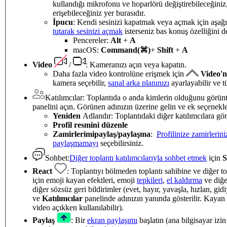
kullandığı mikrofonu ve hoparlörü değiştirebileceğiniz
erişebileceğiniz yer burasıdır.
İpucu
: Kendi sesinizi kapatmak veya açmak için aşağ
tutarak sesinizi açmak
isterseniz bas konuş özelliğini de
Pencereler:
Alt
+
A
macOS:
Command
(⌘)
+
Shift
+
A
Video
/
: Kameranızı açın veya kapatın.
Daha fazla video kontrolüne erişmek için
Video'
kamera seçebilir,
sanal arka planınızı
ayarlayabilir ve 
Katılımcılar: Toplantıda o anda kimlerin olduğunu görü
panelini açın. Görünen adınızın üzerine gelin ve ek seçenekl
Yeniden
Adlandır: Toplantıdaki diğer katılımcılara gör
Profil resmini düzenle
Zamirlerimi
paylaş/paylaşma
:
Profilinize zamirlerini
paylaşmamayı
seçebilirsiniz.
Sohbet:
Diğer toplantı katılımcılarıyla sohbet etmek
için
S
React
: Toplantıyı bölmeden toplantı sahibine ve diğer top
için emoji kayan efektleri, emoji
tepkileri
,
el kaldırma
ve diğ
diğer sözsüz geri bildirimler (evet, hayır, yavaşla, hızlan
ve
Katılımcılar
panelinde adınızın yanında gösterilir. Kayan 
video açıkken kullanılabilir).
Paylaş
: Bir
ekran paylaşımı
başlatın (ana bilgisayar izi