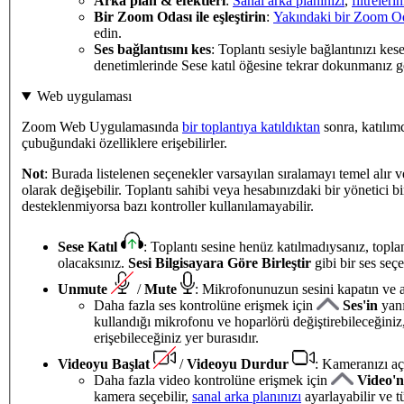
Arka plan & efektleri
:
Sanal arka planınızı
,
filtrelerin
Bir Zoom Odası ile eşleştirin
:
Yakındaki bir Zoom Od
edin.
Ses bağlantısını kes
: Toplantı sesiyle bağlantınızı kes
denetimlerinde Sese katıl öğesine tekrar dokunmanız ge
Web uygulaması
Zoom Web Uygulamasında
bir toplantıya katıldıktan
sonra, katılımc
çubuğundaki özelliklere erişebilirler.
Not
: Burada listelenen seçenekler varsayılan sıralamayı temel alır v
olarak değişebilir. Toplantı sahibi veya hesabınızdaki bir yönetici b
desteklenmiyorsa bazı kontroller kullanılamayabilir.
Sese Katıl
: Toplantı sesine henüz katılmadıysanız, topl
olacaksınız.
Sesi Bilgisayara Göre
Birleştir
gibi bir ses seçe
Unmute
/
Mute
: Mikrofonunuzun sesini kapatın ve a
Daha fazla ses kontrolüne erişmek için
Ses'in
yanı
kullandığı mikrofonu ve hoparlörü değiştirebileceğiniz
erişebileceğiniz yer burasıdır.
Videoyu Başlat
/
Videoyu Durdur
: Kameranızı aç
Daha fazla video kontrolüne erişmek için
Video'
kamera seçebilir,
sanal arka planınızı
ayarlayabilir ve 