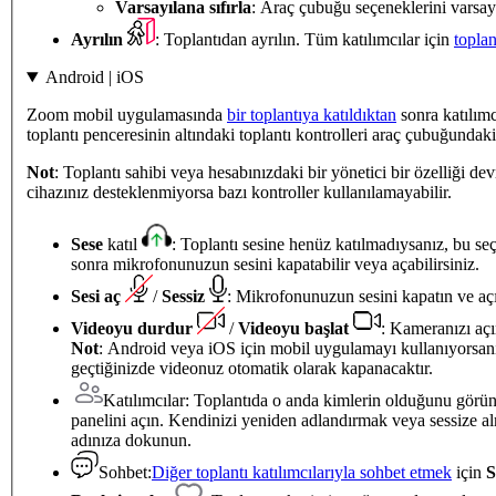
Varsayılana sıfırla
: Araç çubuğu seçeneklerini varsayı
Ayrılın
: Toplantıdan ayrılın. Tüm katılımcılar için
toplan
Android | iOS
Zoom mobil uygulamasında
bir toplantıya katıldıktan
sonra katılım
toplantı penceresinin altındaki toplantı kontrolleri araç çubuğundaki ö
Not
: Toplantı sahibi veya hesabınızdaki bir yönetici bir özelliği d
cihazınız desteklenmiyorsa bazı kontroller kullanılamayabilir.
Sese
katıl
: Toplantı sesine henüz katılmadıysanız, bu se
sonra mikrofonunuzun sesini kapatabilir veya açabilirsiniz.
Sesi aç
/
Sessiz
: Mikrofonunuzun sesini kapatın ve aç
Videoyu durdur
/
Videoyu başlat
: Kameranızı aç
Not
: Android veya iOS için mobil uygulamayı kullanıyorsa
geçtiğinizde videonuz otomatik olarak kapanacaktır.
Katılımcılar: Toplantıda o anda kimlerin olduğunu gör
panelini açın. Kendinizi yeniden adlandırmak veya sessize a
adınıza dokunun.
Sohbet:
Diğer toplantı katılımcılarıyla sohbet etmek
için
S