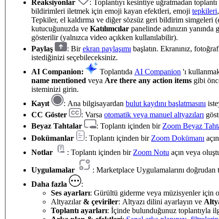
Reaksiyonlar
: Toplantıyı kesintiye uğratmadan toplantı 
bildirimleri iletmek için emoji kayan efektleri, emoji
tepkileri
Tepkiler, el kaldırma ve diğer sözsüz geri bildirim simgeleri 
kutucuğunuzda ve
Katılımcılar
panelinde adınızın yanında g
gösterilir (yalnızca video açıkken kullanılabilir).
Paylaş
: Bir
ekran paylaşımı
başlatın. Ekranınız, fotoğra
istediğinizi seçebileceksiniz.
AI Companion:
Toplantıda
AI Companion
'ı kullanma
name mentioned
veya
Are there any action items
gibi önc
isteminizi girin.
Kayıt
: Ana bilgisayardan
bulut kaydını başlatmasını
iste
CC Göster
: Varsa
otomatik veya manuel altyazıları
göst
Beyaz Tahtalar
: Toplantı içinden bir
Zoom Beyaz Taht
Dokümanlar
: Toplantı içinden bir
Zoom Dokümanı
açın
Notlar
: Toplantı içinden bir
Zoom Notu
açın veya oluşt
Uygulamalar
: Marketplace Uygulamalarını doğrudan 
Daha fazla
:
Ses ayarları
: Gürültü giderme veya müzisyenler için or
Altyazılar
& çeviriler
: Altyazı dilini ayarlayın ve
Alty
Toplantı ayarları
: İçinde bulunduğunuz toplantıyla ilgi