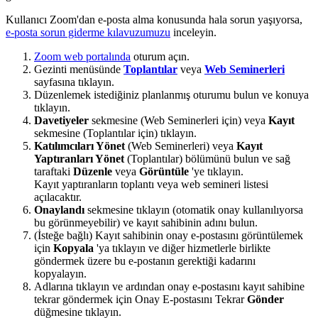
Kullanıcı Zoom'dan e-posta alma konusunda hala sorun yaşıyorsa,
e-posta sorun giderme kılavuzumuzu
inceleyin.
Zoom web portalında
oturum açın.
Gezinti menüsünde
Toplantılar
veya
Web Seminerleri
sayfasına tıklayın.
Düzenlemek istediğiniz planlanmış oturumu bulun ve konuya
tıklayın.
Davetiyeler
sekmesine (Web Seminerleri için) veya
Kayıt
sekmesine (Toplantılar için) tıklayın.
Katılımcıları Yönet
(Web Seminerleri) veya
Kayıt
Yaptıranları Yönet
(Toplantılar) bölümünü bulun ve sağ
taraftaki
Düzenle
veya
Görüntüle
'ye tıklayın.
Kayıt yaptıranların toplantı veya web semineri listesi
açılacaktır.
Onaylandı
sekmesine tıklayın (otomatik onay kullanılıyorsa
bu görünmeyebilir) ve kayıt sahibinin adını bulun.
(İsteğe bağlı) Kayıt sahibinin onay e-postasını görüntülemek
için
Kopyala
'ya tıklayın ve diğer hizmetlerle birlikte
göndermek üzere bu e-postanın gerektiği kadarını
kopyalayın.
Adlarına tıklayın ve ardından onay e-postasını kayıt sahibine
tekrar göndermek için Onay E-postasını Tekrar
Gönder
düğmesine tıklayın.