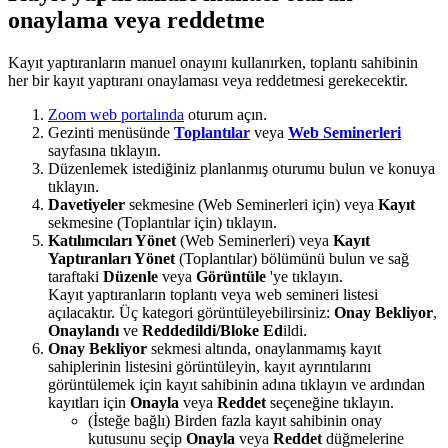
onaylama veya reddetme
Kayıt yaptıranların manuel onayını kullanırken, toplantı sahibinin
her bir kayıt yaptıranı onaylaması veya reddetmesi gerekecektir.
Zoom web portalında
oturum açın.
Gezinti menüsünde
Toplantılar
veya
Web Seminerleri
sayfasına tıklayın.
Düzenlemek istediğiniz planlanmış oturumu bulun ve konuya
tıklayın.
Davetiyeler
sekmesine (Web Seminerleri için) veya
Kayıt
sekmesine (Toplantılar için) tıklayın.
Katılımcıları Yönet
(Web Seminerleri) veya
Kayıt
Yaptıranları Yönet
(Toplantılar) bölümünü bulun ve sağ
taraftaki
Düzenle
veya
Görüntüle
'ye tıklayın.
Kayıt yaptıranların toplantı veya web semineri listesi
açılacaktır. Üç kategori görüntüleyebilirsiniz:
Onay Bekliyor
,
Onaylandı
ve
Reddedildi/Bloke Ed
ildi.
Onay Bekliyor
sekmesi altında, onaylanmamış kayıt
sahiplerinin listesini görüntüleyin, kayıt ayrıntılarını
görüntülemek için kayıt sahibinin adına tıklayın ve ardından
kayıtları için
Onayla
veya
Reddet
seçeneğine tıklayın.
(İsteğe bağlı) Birden fazla kayıt sahibinin onay
kutusunu seçip
Onayla
veya
Reddet
düğmelerine