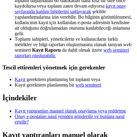
toplantı başlamadan 60 dakikadan daha kısa bir süre önce
kaydolursa veya toplantı zaten devam ediyorsa
kayıt onay
sayfasında katılım bilgilerini sağlayacak
şekilde
yapılandırmalarına izin verebilir. Bu bilginin görüntülenmesi,
kullanıcının kayıt için kullanılan e-posta adresinin kendisine
ait olduğunu doğrulamadan oturuma katılabileceği anlamına
gelir.
Toplantı sahipleri, yöneticilerin ve kullanıcıların farklı
metrikler ve bilgi raporları oluşturmasına olanak tanıyan web
semineri
Kayıt Raporu
da dahil olmak üzere
web semineri
raporları oluşturabilir.
Tescil ettirenleri yönetmek için gerekenler
Kayıt
gerektiren planlanmış bir toplantı veya
Kayıt gerektiren planlanmış bir
web semineri
İçindekiler
Kayıt yaptıranları manuel olarak onaylama veya reddetme
Onay e-postaları nasıl yeniden gönderilir ve bunlara nasıl
erişilir?
Kayıt yaptıranları manuel olarak