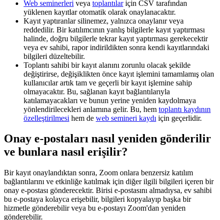
Web seminerleri
veya
toplantılar
için CSV tarafından
yüklenen kayıtlar otomatik olarak onaylanacaktır.
Kayıt yaptıranlar silinemez, yalnızca onaylanır veya
reddedilir. Bir katılımcının yanlış bilgilerle kayıt yaptırması
halinde, doğru bilgilerle tekrar kayıt yaptırması gerekecektir
veya ev sahibi, rapor indirildikten sonra kendi kayıtlarındaki
bilgileri düzeltebilir.
Toplantı sahibi bir kayıt alanını zorunlu olacak şekilde
değiştirirse, değişiklikten önce kayıt işlemini tamamlamış olan
kullanıcılar artık tam ve geçerli bir kayıt işlemine sahip
olmayacaktır. Bu, sağlanan kayıt bağlantılarıyla
katılamayacakları ve bunun yerine yeniden kaydolmaya
yönlendirilecekleri anlamına gelir. Bu, hem
toplantı kaydının
özelleştirilmesi
hem de
web semineri kaydı
için geçerlidir.
Onay e-postaları nasıl yeniden gönderilir
ve bunlara nasıl erişilir?
Bir kayıt onaylandıktan sonra, Zoom onlara benzersiz katılım
bağlantılarını ve etkinliğe katılmak için diğer ilgili bilgileri içeren bir
onay e-postası gönderecektir. Birisi e-postasını almadıysa, ev sahibi
bu e-postaya kolayca erişebilir, bilgileri kopyalayıp başka bir
hizmetle gönderebilir veya bu e-postayı Zoom'dan yeniden
gönderebilir.