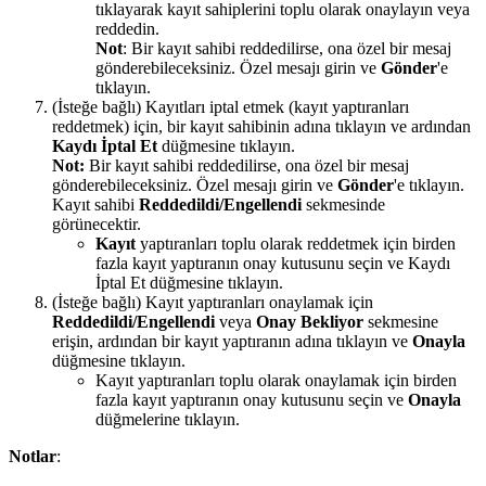
tıklayarak kayıt sahiplerini toplu olarak onaylayın veya
reddedin.
Not
: Bir kayıt sahibi reddedilirse, ona özel bir mesaj
gönderebileceksiniz. Özel mesajı girin ve
Gönder
'e
tıklayın.
(İsteğe bağlı) Kayıtları iptal etmek (kayıt yaptıranları
reddetmek) için, bir kayıt sahibinin adına tıklayın ve ardından
Kaydı İptal Et
düğmesine tıklayın.
Not:
Bir kayıt sahibi reddedilirse, ona özel bir mesaj
gönderebileceksiniz. Özel mesajı girin ve
Gönder
'e tıklayın.
Kayıt sahibi
Reddedildi/Engellendi
sekmesinde
görünecektir.
Kayıt
yaptıranları toplu olarak reddetmek için birden
fazla kayıt yaptıranın onay kutusunu seçin ve Kaydı
İptal Et düğmesine tıklayın.
(İsteğe bağlı) Kayıt yaptıranları onaylamak için
Reddedildi/Engellendi
veya
Onay Bekliyor
sekmesine
erişin, ardından bir kayıt yaptıranın adına tıklayın ve
Onayla
düğmesine tıklayın.
Kayıt yaptıranları toplu olarak onaylamak için birden
fazla kayıt yaptıranın onay kutusunu seçin ve
Onayla
düğmelerine tıklayın.
Notlar
: