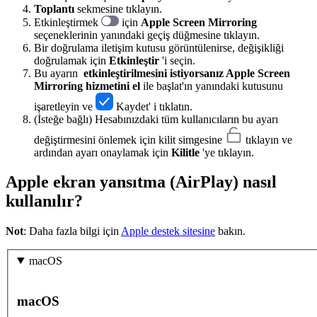
Toplantı
sekmesine tıklayın.
Etkinleştirmek
için
Apple Screen Mirroring
seçeneklerinin yanındaki geçiş düğmesine tıklayın.
Bir doğrulama iletişim kutusu görüntülenirse, değişikliği
doğrulamak için
Etkinleştir
'i seçin.
Bu ayarın
etkinleştirilmesini istiyorsanız Apple Screen
Mirroring hizmetini
el
ile başlat'ın yanındaki kutusunu
işaretleyin ve
Kaydet' i tıklatın.
(İsteğe bağlı) Hesabınızdaki tüm kullanıcıların bu ayarı
değiştirmesini önlemek için kilit simgesine
tıklayın ve
ardından ayarı onaylamak için
Kilitle
'ye tıklayın.
Apple ekran yansıtma (AirPlay) nasıl
kullanılır?
Not
: Daha fazla bilgi için
Apple destek sitesine
bakın.
macOS
macOS