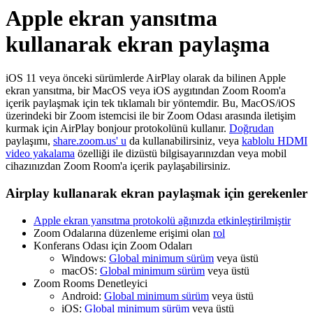
Apple ekran yansıtma
kullanarak ekran paylaşma
iOS 11 veya önceki sürümlerde AirPlay olarak da bilinen Apple
ekran yansıtma, bir MacOS veya iOS aygıtından Zoom Room'a
içerik paylaşmak için tek tıklamalı bir yöntemdir. Bu, MacOS/iOS
üzerindeki bir Zoom istemcisi ile bir Zoom Odası arasında iletişim
kurmak için AirPlay bonjour protokolünü kullanır.
Doğrudan
paylaşımı,
share.zoom.us' u
da kullanabilirsiniz, veya
kablolu HDMI
video yakalama
özelliği ile dizüstü bilgisayarınızdan veya mobil
cihazınızdan Zoom Room'a içerik paylaşabilirsiniz.
Airplay kullanarak ekran paylaşmak için gerekenler
Apple ekran yansıtma protokolü ağınızda etkinleştirilmiştir
Zoom Odalarına düzenleme erişimi olan
rol
Konferans Odası için Zoom Odaları
Windows:
Global minimum sürüm
veya üstü
macOS:
Global minimum sürüm
veya üstü
Zoom Rooms Denetleyici
Android:
Global minimum sürüm
veya üstü
iOS:
Global minimum sürüm
veya üstü