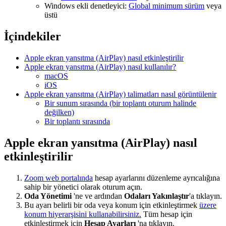
Windows ekli denetleyici:
Global minimum sürüm
veya
üstü
İçindekiler
Apple ekran yansıtma (AirPlay) nasıl etkinleştirilir
Apple ekran yansıtma (AirPlay) nasıl kullanılır?
macOS
iOS
Apple ekran yansıtma (AirPlay) talimatları nasıl görüntülenir
Bir sunum sırasında (bir toplantı oturum halinde
değilken)
Bir toplantı sırasında
Apple ekran yansıtma (AirPlay) nasıl
etkinleştirilir
Zoom web portalında
hesap ayarlarını düzenleme ayrıcalığına
sahip bir yönetici olarak oturum açın.
Oda Yönetimi
'ne ve ardından
Odaları Yakınlaştır
'a tıklayın.
Bu ayarı belirli bir oda veya konum için etkinleştirmek
üzere
konum hiyerarşisini kullanabilirsiniz.
Tüm hesap için
etkinleştirmek için
Hesap Ayarları
'na tıklayın.