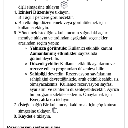
dişli simgesine tıklayın
.
İzinleri Düzenle
'ye tıklayın.
Bir açılır pencere görünecektir.
Bu etkinliği düzenlemek veya görüntülemek için
kullanıcı ekleyin.
Yönetmek istediğiniz kullanıcının sağındaki açılır
menüye tıklayın ve ardından aşağıdaki seçenekler
arasından seçim yapın:
Yalnızca görüntüle
: Kullanıcı etkinlik kartını
Zamanlanmış etkinlikler
sayfasında
görüntüleyebilir.
Düzenleyebilir
: Kullanıcı etkinlik ayarlarını ve
rezerve edilen programları düzenleyebilir.
Sahipliği
devredin: Rezervasyon sayfalarının
sahipliğini devrettiğinizde, artık etkinlik sahibi siz
olmayacaksınız. Kullanıcı rezervasyon sayfası
ayarlarını ve izinlerini düzenleyebilecektir. Ayrıca
bu programı silebileceklerdir. Onaylamak için
Evet, aktar'a
tıklayın.
(İsteğe bağlı) Bir kullanıcıyı kaldırmak için çöp kutusu
simgesine tıklayın
.
Kaydet'
e tıklayın.
Rezervasyon sayfasını silme