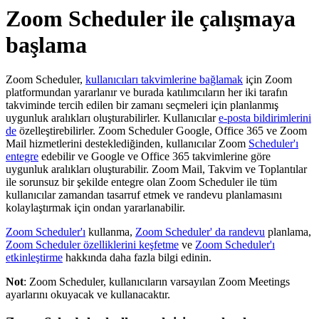
Zoom Scheduler ile çalışmaya
başlama
Zoom Scheduler,
kullanıcıları takvimlerine bağlamak
için Zoom
platformundan yararlanır ve burada katılımcıların her iki tarafın
takviminde tercih edilen bir zamanı seçmeleri için planlanmış
uygunluk aralıkları oluşturabilirler. Kullanıcılar
e-posta bildirimlerini
de
özelleştirebilirler. Zoom Scheduler Google, Office 365 ve Zoom
Mail hizmetlerini desteklediğinden, kullanıcılar Zoom
Scheduler'ı
entegre
edebilir ve Google ve Office 365 takvimlerine göre
uygunluk aralıkları oluşturabilir. Zoom Mail, Takvim ve Toplantılar
ile sorunsuz bir şekilde entegre olan Zoom Scheduler ile tüm
kullanıcılar zamandan tasarruf etmek ve randevu planlamasını
kolaylaştırmak için ondan yararlanabilir.
Zoom Scheduler'ı
kullanma,
Zoom Scheduler' da randevu
planlama,
Zoom Scheduler özelliklerini keşfetme
ve
Zoom Scheduler'ı
etkinleştirme
hakkında daha fazla bilgi edinin.
Not
: Zoom Scheduler, kullanıcıların varsayılan Zoom Meetings
ayarlarını okuyacak ve kullanacaktır.