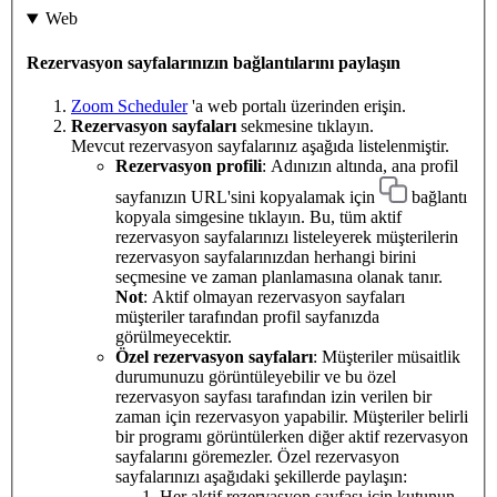
Web
Rezervasyon sayfalarınızın bağlantılarını paylaşın
Zoom Scheduler
'a web portalı üzerinden erişin.
Rezervasyon sayfaları
sekmesine tıklayın.
Mevcut rezervasyon sayfalarınız aşağıda listelenmiştir.
Rezervasyon profili
: Adınızın altında, ana profil
sayfanızın URL'sini kopyalamak için
bağlantı
kopyala simgesine tıklayın. Bu, tüm aktif
rezervasyon sayfalarınızı listeleyerek müşterilerin
rezervasyon sayfalarınızdan herhangi birini
seçmesine ve zaman planlamasına olanak tanır.
Not
: Aktif olmayan rezervasyon sayfaları
müşteriler tarafından profil sayfanızda
görülmeyecektir.
Özel rezervasyon sayfaları
: Müşteriler müsaitlik
durumunuzu görüntüleyebilir ve bu özel
rezervasyon sayfası tarafından izin verilen bir
zaman için rezervasyon yapabilir. Müşteriler belirli
bir programı görüntülerken diğer aktif rezervasyon
sayfalarını göremezler. Özel rezervasyon
sayfalarınızı aşağıdaki şekillerde paylaşın:
Her aktif rezervasyon sayfası için kutunun