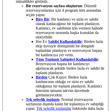
müsaitlikler görünür.
Bir rezervasyon sayfası oluşturun
: Düzenli
rezervasyonlarınız için 4 program türü arasından
seçim yapın:
Bire Bir
: Bir katılımcı ve sizin ev sahibi
olarak katılacağınız bir toplantı planlayın.
Katılımcı, ev sahibinin izin vermesi halinde
rezervasyon sırasında başka konuklar da
ekleyebilir.
Her Ev
Sahibi Kullanılabilir
: Birden fazla
ekip üyesiyle dönüşümlü bir döngüde
toplantılar planlayın ve rezervasyon başına
bir katılımcıya yer verin.
Tüm Toplantı Sahipleri Kullanılabilir
:
Rezervasyon başına bir katılımcıyı
ağırlayacak şekilde birden fazla ev sahibi ile
toplantı planlayın.
Birden
Çok Kişiye: Birden fazla
katılımcının olduğu ve sizin ev sahibi
olduğunuz bir toplantı planlayın. Katılımcı
listesinin tamamı takvim davetinde
görünmeyecektir.
Tek seferlik toplantı
: Normal rezervasyon
sayfanızın dışında kalan bir toplantıya ev sahipliği
yapın.
Tek seferlik toplantılar
hakkında daha fazla