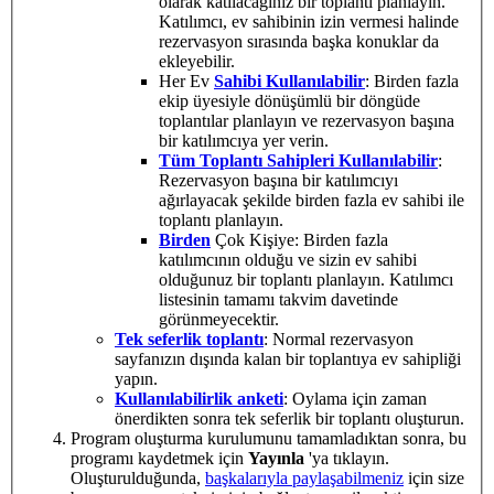
olarak katılacağınız bir toplantı planlayın.
Katılımcı, ev sahibinin izin vermesi halinde
rezervasyon sırasında başka konuklar da
ekleyebilir.
Her Ev
Sahibi Kullanılabilir
: Birden fazla
ekip üyesiyle dönüşümlü bir döngüde
toplantılar planlayın ve rezervasyon başına
bir katılımcıya yer verin.
Tüm Toplantı Sahipleri Kullanılabilir
:
Rezervasyon başına bir katılımcıyı
ağırlayacak şekilde birden fazla ev sahibi ile
toplantı planlayın.
Birden
Çok Kişiye: Birden fazla
katılımcının olduğu ve sizin ev sahibi
olduğunuz bir toplantı planlayın. Katılımcı
listesinin tamamı takvim davetinde
görünmeyecektir.
Tek seferlik toplantı
: Normal rezervasyon
sayfanızın dışında kalan bir toplantıya ev sahipliği
yapın.
Kullanılabilirlik anketi
: Oylama için zaman
önerdikten sonra tek seferlik bir toplantı oluşturun.
Program oluşturma kurulumunu tamamladıktan sonra, bu
programı kaydetmek için
Yayınla
'ya tıklayın.
Oluşturulduğunda,
başkalarıyla paylaşabilmeniz
için size