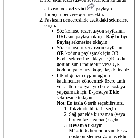
alt kısmında
adresini
paylaşın.
Bir açılır pencere görünecektir.
Paylaşım penceresinde aşağıdaki sekmelere
erişin:
Söz konusu rezervasyon sayfasının
URL'sini paylaşmak için
Bağlantıyı
Paylaş
sekmesine tıklayın.
Söz konusu rezervasyon sayfasının
QR
kodunu paylaşmak için QR
Kodu sekmesine tıklayın. QR kodu
görüntüsünü indirebilir veya QR
kodunu panonuza kopyalayabilirsiniz.
Etkinliğinizin uygunluğunu
katılımcılara göndermek üzere tarih
ve saatleri kopyalayıp bir e-postaya
yapıştırmak için E-postaya
Ekle
sekmesine tıklayın.
Not
: En fazla 6 tarih seçebilirsiniz.
Takvimde bir tarih seçin.
Sağ panelde bir zaman (veya
birden fazla zaman) seçin.
Devam
'a tıklayın.
Müsaitlik durumunuzun bir e-
posta önizlemesi görünecektir.