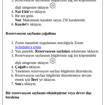
Rezervasyon sayfasının bilgilerinin sağ üst köşesindeki
dişli simgesine tıklayın
.
Not Ekle'
ye tıklayın.
Bir not girin.
Not
: Maksimum karakter sayısı 250 karakterdir.
Kaydet'
e tıklayın.
Rezervasyon sayfasını çoğaltma
Zoom masaüstü uygulaması aracılığıyla Zoom
Scheduler'a erişin
.
Yan panelde,
Rezervasyon sayfaları
sekmesine tıklayın.
Rezervasyon sayfasının bilgilerinin sağ üst köşesindeki
dişli simgesine tıklayın
.
Çoğalt
'a tıklayın.
Yinelenen rezervasyon sayfası bilgilerini düzenleyin.
Rezervasyon sayfası bilgilerini düzenlemeye devam
etmek için
İleri
'ye tıklayın.
Son
'a tıklayın.
Bir rezervasyon sayfasını etkinleştirme veya devre dışı
bırakma