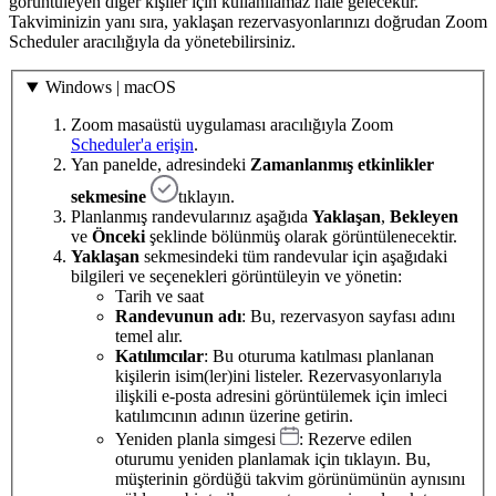
görüntüleyen diğer kişiler için kullanılamaz hale gelecektir.
Takviminizin yanı sıra, yaklaşan rezervasyonlarınızı doğrudan Zoom
Scheduler aracılığıyla da yönetebilirsiniz.
Windows | macOS
Zoom masaüstü uygulaması aracılığıyla Zoom
Scheduler'a erişin
.
Yan panelde, adresindeki
Zamanlanmış etkinlikler
sekmesine
tıklayın.
Planlanmış randevularınız aşağıda
Yaklaşan
,
Bekleyen
ve
Önceki
şeklinde bölünmüş olarak görüntülenecektir.
Yaklaşan
sekmesindeki tüm randevular için aşağıdaki
bilgileri ve seçenekleri görüntüleyin ve yönetin:
Tarih ve saat
Randevunun adı
: Bu, rezervasyon sayfası adını
temel alır.
Katılımcılar
: Bu oturuma katılması planlanan
kişilerin isim(ler)ini listeler. Rezervasyonlarıyla
ilişkili e-posta adresini görüntülemek için imleci
katılımcının adının üzerine getirin.
Yeniden planla simgesi
: Rezerve edilen
oturumu yeniden planlamak için tıklayın. Bu,
müşterinin gördüğü takvim görünümünün aynısını