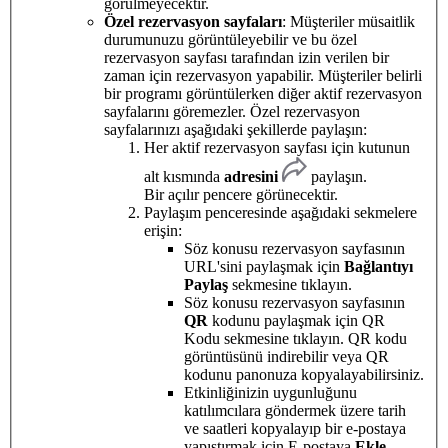
görülmeyecektir.
Özel rezervasyon sayfaları
: Müşteriler müsaitlik
durumunuzu görüntüleyebilir ve bu özel
rezervasyon sayfası tarafından izin verilen bir
zaman için rezervasyon yapabilir. Müşteriler belirli
bir programı görüntülerken diğer aktif rezervasyon
sayfalarını göremezler. Özel rezervasyon
sayfalarınızı aşağıdaki şekillerde paylaşın:
Her aktif rezervasyon sayfası için kutunun
alt kısmında
adresini
paylaşın.
Bir açılır pencere görünecektir.
Paylaşım penceresinde aşağıdaki sekmelere
erişin:
Söz konusu rezervasyon sayfasının
URL'sini paylaşmak için
Bağlantıyı
Paylaş
sekmesine tıklayın.
Söz konusu rezervasyon sayfasının
QR
kodunu paylaşmak için QR
Kodu sekmesine tıklayın. QR kodu
görüntüsünü indirebilir veya QR
kodunu panonuza kopyalayabilirsiniz.
Etkinliğinizin uygunluğunu
katılımcılara göndermek üzere tarih
ve saatleri kopyalayıp bir e-postaya
yapıştırmak için E-postaya
Ekle