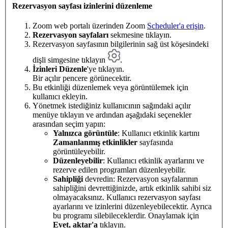
Rezervasyon sayfası izinlerini düzenleme
Zoom web portalı üzerinden Zoom
Scheduler'a erişin
.
Rezervasyon sayfaları
sekmesine tıklayın.
Rezervasyon sayfasının bilgilerinin sağ üst köşesindeki
dişli simgesine tıklayın
.
İzinleri Düzenle
'ye tıklayın.
Bir açılır pencere görünecektir.
Bu etkinliği düzenlemek veya görüntülemek için
kullanıcı ekleyin.
Yönetmek istediğiniz kullanıcının sağındaki açılır
menüye tıklayın ve ardından aşağıdaki seçenekler
arasından seçim yapın:
Yalnızca görüntüle
: Kullanıcı etkinlik kartını
Zamanlanmış etkinlikler
sayfasında
görüntüleyebilir.
Düzenleyebilir
: Kullanıcı etkinlik ayarlarını ve
rezerve edilen programları düzenleyebilir.
Sahipliği
devredin: Rezervasyon sayfalarının
sahipliğini devrettiğinizde, artık etkinlik sahibi siz
olmayacaksınız. Kullanıcı rezervasyon sayfası
ayarlarını ve izinlerini düzenleyebilecektir. Ayrıca
bu programı silebileceklerdir. Onaylamak için
Evet, aktar'a
tıklayın.