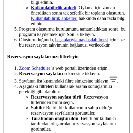
bilgi edinin.
Kullanılabilirlik anketi
: Oylama için zaman
önerdikten sonra tek seferlik bir toplantı oluşturun.
Kullanılabilirlik anketleri
hakkında daha fazla bilgi
edinin.
Program oluşturma kurulumunu tamamladıktan sonra, bu
programı kaydetmek için
Son
'a tıklayın.
Oluşturulduğunda,
başkalarıyla paylaşılabilmesi
için size
bu rezervasyon takviminin bağlantısı verilecektir.
Rezervasyon sayfalarınızı filtreleyin
Zoom Scheduler
'a web portalı üzerinden erişin.
Rezervasyon sayfaları
sekmesine tıklayın.
Sayfanın üst kısmındaki filtre simgesine tıklayın
.
Aşağıdaki filtreleri kullanarak arama sonuçlarınızı
gerektiği gibi daraltın:
Rezervasyon sayfası türü
: Rezervasyon
türlerinden birini seçin.
Sahibi
: Belirli bir kullanıcının sahip olduğu
rezervasyon sayfalarını görüntüler.
Tarafından oluşturuldu
: Belirli bir kullanıcı
tarafından oluşturulan rezervasyon sayfalarını
görüntüler.