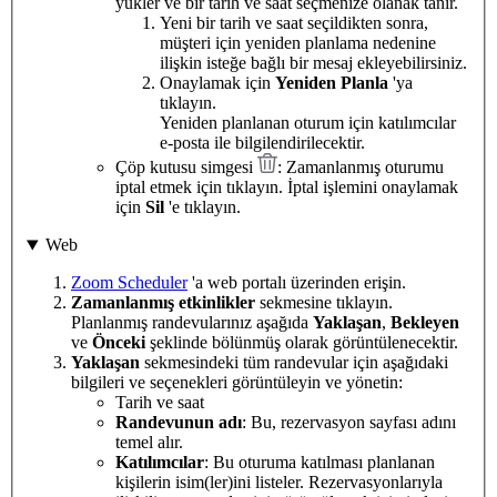
yükler ve bir tarih ve saat seçmenize olanak tanır.
Yeni bir tarih ve saat seçildikten sonra,
müşteri için yeniden planlama nedenine
ilişkin isteğe bağlı bir mesaj ekleyebilirsiniz.
Onaylamak için
Yeniden Planla
'ya
tıklayın.
Yeniden planlanan oturum için katılımcılar
e-posta ile bilgilendirilecektir.
Çöp kutusu simgesi
: Zamanlanmış oturumu
iptal etmek için tıklayın. İptal işlemini onaylamak
için
Sil
'e tıklayın.
Web
Zoom Scheduler
'a web portalı üzerinden erişin.
Zamanlanmış etkinlikler
sekmesine tıklayın.
Planlanmış randevularınız aşağıda
Yaklaşan
,
Bekleyen
ve
Önceki
şeklinde bölünmüş olarak görüntülenecektir.
Yaklaşan
sekmesindeki tüm randevular için aşağıdaki
bilgileri ve seçenekleri görüntüleyin ve yönetin:
Tarih ve saat
Randevunun adı
: Bu, rezervasyon sayfası adını
temel alır.
Katılımcılar
: Bu oturuma katılması planlanan
kişilerin isim(ler)ini listeler. Rezervasyonlarıyla