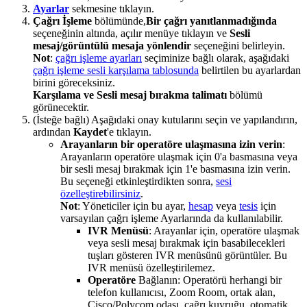
Ayarlar
sekmesine tıklayın.
Çağrı İşleme
bölümünde,
Bir çağrı yanıtlanmadığında
seçeneğinin altında, açılır menüye tıklayın ve
Sesli
mesaj/görüntülü mesaja yönlendir
seçeneğini belirleyin.
Not
:
çağrı işleme ayarları
seçiminize bağlı olarak, aşağıdaki
çağrı işleme sesli karşılama tablosunda
belirtilen bu ayarlardan
birini göreceksiniz.
Karşılama ve Sesli mesaj bırakma talimatı
bölümü
görünecektir.
(İsteğe bağlı) Aşağıdaki onay kutularını seçin ve yapılandırın,
ardından
Kaydet
'e tıklayın.
Arayanların bir operatöre ulaşmasına izin verin
:
Arayanların operatöre ulaşmak için 0'a basmasına veya
bir sesli mesaj bırakmak için 1'e basmasına izin verin.
Bu seçeneği etkinleştirdikten sonra,
sesi
özelleştirebilirsiniz
.
Not
: Yöneticiler için bu ayar,
hesap
veya
tesis
için
varsayılan çağrı işleme Ayarlarında da kullanılabilir.
IVR Menüsü
: Arayanlar için, operatöre ulaşmak
veya sesli mesaj bırakmak için basabilecekleri
tuşları gösteren IVR menüsünü görüntüler. Bu
IVR menüsü özelleştirilemez.
Operatöre
Bağlanın: Operatörü herhangi bir
telefon kullanıcısı, Zoom Room, ortak alan,
Cisco/Polycom odası, çağrı kuyruğu, otomatik