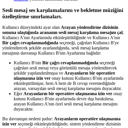
Sesli mesaj ses karşılamalarını ve bekletme müziğini
özelleştirme sınırlamaları.
Kullanıcı düzeyindeki ayar olan
Arayan yönlendirme dizisinin
sonuna ulaştığında arananın sesli mesaj karşılama mesajını çal
,
Kullanıcı A'nın Ayarlarında etkinleştirildiğinde ve Kullanıcı A'nın
Bir çağrı cevaplanmadığında
seçeneği, çağrıları Kullanıcı B'ye
yönlendirecek şekilde ayarlandığında, sesli mesaj karşılama
mesajının davranışı Kullanıcı B'nin Ayarlarına bağlıdır:
Kullanıcı B'nin
Bir çağrı cevaplanmadığında
seçeneği
çağrıları sesli mesaj veya görüntülü mesaja yönlendirecek
şekilde yapılandırılmışsa ve
Arayanların bir operatöre
ulaşmasına izin ver
onay kutusu Kullanıcı B'nin ayarlarında
etkinleştirilmişse, hem A hem de B cevap veremediğinde
arayan, varsayılan sesli mesaj karşılama mesajını duyacaktır.
Eğer
Arayanların bir operatöre ulaşmasına izin ver
onay
kutusu Kullanıcı B'nin ayarlarında devre dışı bırakılırsa,
arayan Kullanıcı A'nın özel sesli mesaj karşılama mesajını
duyacaktır.
Bu davranışın nedeni şudur:
Arayanların operatöre ulaşmasına
izin ver
seçeneği etkinleştirildiğinde, sistem yönlendirme dizisinin