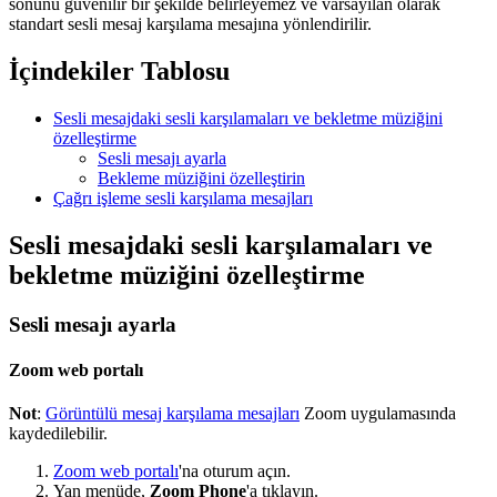
sonunu güvenilir bir şekilde belirleyemez ve varsayılan olarak
standart sesli mesaj karşılama mesajına yönlendirilir.
İçindekiler Tablosu
Sesli mesajdaki sesli karşılamaları ve bekletme müziğini
özelleştirme
Sesli mesajı ayarla
Bekleme müziğini özelleştirin
Çağrı işleme sesli karşılama mesajları
Sesli mesajdaki sesli karşılamaları ve
bekletme müziğini özelleştirme
Sesli mesajı ayarla
Zoom web portalı
Not
:
Görüntülü mesaj karşılama mesajları
Zoom uygulamasında
kaydedilebilir.
Zoom web portalı
'na oturum açın.
Yan menüde,
Zoom Phone
'a tıklayın.