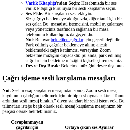
Varlık Kitaplığı
'ndan Seçin
: Hesabınızda bir ses
varlık kitaplığı kuruluysa bir sesli karşılama seçin.
Ses Ekle
: Bir karşılama sesi ekleyin.
Siz çağrıyı beklemeye aldığınızda, diğer taraf için bir
ses çalar. Bu, masaüstü istemcisini, mobil uygulamayı
veya yöneticiniz tarafından sağlanan bir masa
telefonunu kullandığınızda geçerlidir.
Not
: Bu ayar
bekletilen çağrılar
için geçerli değildir.
Park edilmiş çağrılar beklemeye alınır, ancak
beklemedeki çağrı katılımcısı varsayılan Zoom
bekletme müziğini duyacaktır. Şu anda, park edilmiş
çağrılar için bekletme müziğini kişiselleştiremezsiniz.
Devre Dışı Bırak
: Bekletme müziğini devre dışı bırak.
Çağrı işleme sesli karşılama mesajları
Not
: Sesli mesaj karşılama mesajından sonra, Zoom sesli mesaj
kaydının başladığını belirtmek için bir bip sesi oynatacaktır. “Tonun
ardından sesli mesaj bırakın.” diyen standart bir sesli istem yok. Bu
talimatları isteğe bağlı olarak sesli mesaj karşılama mesajınızın bir
parçası olarak belirtebilirsiniz.
Cevaplanmayan
çağrılar
için
Ortaya çıkan ses Ayarlar