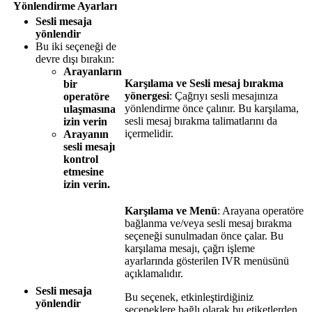
Yönlendirme Ayarları
Sesli mesaja
yönlendir
Bu iki seçeneği de
devre dışı bırakın:
Arayanların
Karşılama ve Sesli mesaj bırakma
bir
yönergesi
: Çağrıyı sesli mesajınıza
operatöre
yönlendirme önce çalınır. Bu karşılama,
ulaşmasına
sesli mesaj bırakma talimatlarını da
izin verin
içermelidir.
Arayanın
sesli mesajı
kontrol
etmesine
izin verin.
Karşılama ve Menü
: Arayana operatöre
bağlanma ve/veya sesli mesaj bırakma
seçeneği sunulmadan önce çalar. Bu
karşılama mesajı, çağrı işleme
ayarlarında gösterilen IVR menüsünü
açıklamalıdır.
Sesli mesaja
Bu seçenek, etkinleştirdiğiniz
yönlendir
seçeneklere bağlı olarak bu etiketlerden