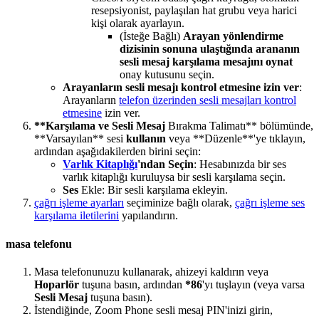
resepsiyonist, paylaşılan hat grubu veya harici
kişi olarak ayarlayın.
(İsteğe Bağlı)
Arayan yönlendirme
dizisinin sonuna ulaştığında arananın
sesli mesaj karşılama mesajını oynat
onay kutusunu seçin.
Arayanların sesli mesajı kontrol etmesine izin ver
:
Arayanların
telefon üzerinden sesli mesajları kontrol
etmesine
izin ver.
**Karşılama ve Sesli Mesaj
Bırakma Talimatı** bölümünde,
**Varsayılan** sesi
kullanın
veya **Düzenle**'ye tıklayın,
ardından aşağıdakilerden birini seçin:
Varlık Kitaplığı
'ndan Seçin
: Hesabınızda bir ses
varlık kitaplığı kuruluysa bir sesli karşılama seçin.
Ses
Ekle: Bir sesli karşılama ekleyin.
çağrı işleme ayarları
seçiminize bağlı olarak,
çağrı işleme ses
karşılama iletilerini
yapılandırın.
masa telefonu
Masa telefonunuzu kullanarak, ahizeyi kaldırın veya
Hoparlör
tuşuna basın, ardından
*86
'yı tuşlayın (veya varsa
Sesli Mesaj
tuşuna basın).
İstendiğinde, Zoom Phone sesli mesaj PIN'inizi girin,