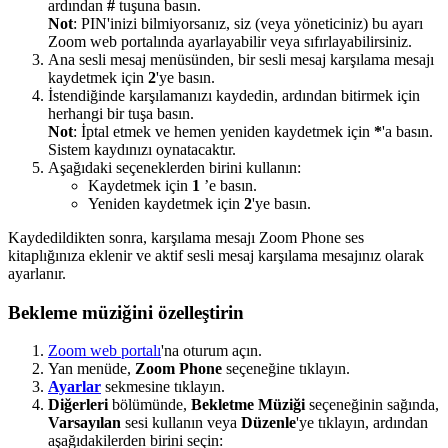
ardından
#
tuşuna basın.
Not
: PIN'inizi bilmiyorsanız, siz (veya yöneticiniz) bu ayarı
Zoom web portalında ayarlayabilir veya sıfırlayabilirsiniz.
Ana sesli mesaj menüsünden, bir sesli mesaj karşılama mesajı
kaydetmek için
2
'ye basın.
İstendiğinde karşılamanızı kaydedin, ardından bitirmek için
herhangi bir tuşa basın.
Not
: İptal etmek ve hemen yeniden kaydetmek için
*
'a basın.
Sistem kaydınızı oynatacaktır.
Aşağıdaki seçeneklerden birini kullanın:
Kaydetmek için
1
’e basın.
Yeniden kaydetmek için
2
'ye basın.
Kaydedildikten sonra, karşılama mesajı Zoom Phone ses
kitaplığınıza eklenir ve aktif sesli mesaj karşılama mesajınız olarak
ayarlanır.
Bekleme müziğini özelleştirin
Zoom web portalı
'na oturum açın.
Yan menüde,
Zoom Phone
seçeneğine tıklayın.
Ayarlar
sekmesine tıklayın.
Diğerleri
bölümünde,
Bekletme Müziği
seçeneğinin sağında,
Varsayılan
sesi kullanın veya
Düzenle
'ye tıklayın, ardından
aşağıdakilerden birini seçin: