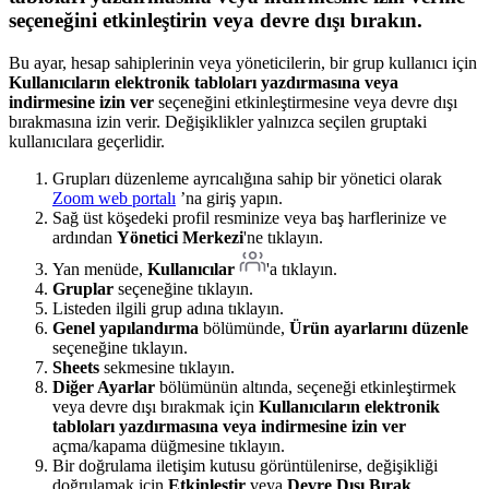
seçeneğini etkinleştirin veya devre dışı bırakın.
Bu ayar, hesap sahiplerinin veya yöneticilerin, bir grup kullanıcı için
Kullanıcıların elektronik tabloları yazdırmasına veya
indirmesine izin ver
seçeneğini etkinleştirmesine veya devre dışı
bırakmasına izin verir. Değişiklikler yalnızca seçilen gruptaki
kullanıcılara geçerlidir.
Grupları düzenleme ayrıcalığına sahip bir yönetici olarak
Zoom web portalı
’na giriş yapın.
Sağ üst köşedeki profil resminize veya baş harflerinize ve
ardından
Yönetici Merkezi
'ne tıklayın.
Yan menüde,
Kullanıcılar
'a tıklayın.
Gruplar
seçeneğine tıklayın.
Listeden ilgili grup adına tıklayın.
Genel yapılandırma
bölümünde,
Ürün ayarlarını düzenle
seçeneğine tıklayın.
Sheets
sekmesine tıklayın.
Diğer Ayarlar
bölümünün altında, seçeneği etkinleştirmek
veya devre dışı bırakmak için
Kullanıcıların elektronik
tabloları yazdırmasına veya indirmesine izin ver
açma/kapama düğmesine tıklayın.
Bir doğrulama iletişim kutusu görüntülenirse, değişikliği
doğrulamak için
Etkinleştir
veya
Devre Dışı Bırak