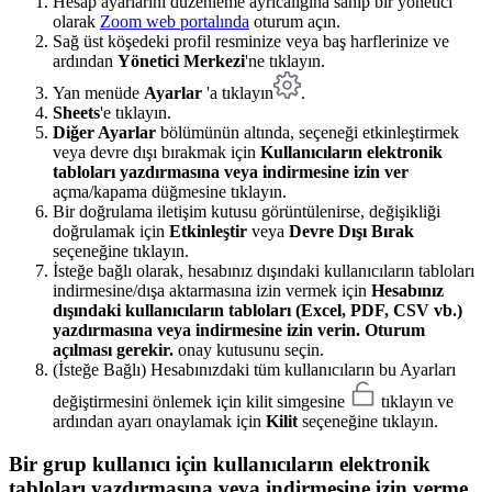
Hesap ayarlarını düzenleme ayrıcalığına sahip bir yönetici
olarak
Zoom web portalında
oturum açın.
Sağ üst köşedeki profil resminize veya baş harflerinize ve
ardından
Yönetici Merkezi
'ne tıklayın.
Yan menüde
Ayarlar
'a tıklayın
.
Sheets
'e tıklayın.
Diğer Ayarlar
bölümünün altında, seçeneği etkinleştirmek
veya devre dışı bırakmak için
Kullanıcıların elektronik
tabloları yazdırmasına veya indirmesine izin ver
açma/kapama düğmesine tıklayın.
Bir doğrulama iletişim kutusu görüntülenirse, değişikliği
doğrulamak için
Etkinleştir
veya
Devre Dışı Bırak
seçeneğine tıklayın.
İsteğe bağlı olarak, hesabınız dışındaki kullanıcıların tabloları
indirmesine/dışa aktarmasına izin vermek için
Hesabınız
dışındaki kullanıcıların tabloları (Excel, PDF, CSV vb.)
yazdırmasına veya indirmesine izin verin. Oturum
açılması gerekir.
onay kutusunu seçin.
(İsteğe Bağlı) Hesabınızdaki tüm kullanıcıların bu Ayarları
değiştirmesini önlemek için kilit simgesine
tıklayın ve
ardından ayarı onaylamak için
Kilit
seçeneğine tıklayın.
Bir grup kullanıcı için kullanıcıların elektronik
tabloları yazdırmasına veya indirmesine izin verme