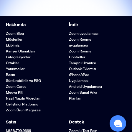
Hakkında
İndir
Zoom Blog
Zoom uygulaması
Müşteriler
Zoom Rooms
Ekibimiz
uygulaması
Kariyer Olanakları
Zoom Rooms
Entegrasyonlar
Controller
Ortaklar
Tarayıcı Uzantısı
Yatırımcılar
Outlook Eklentisi
Basın
iPhone/iPad
Sürdürebilirlik ve ESG
Uygulaması
Zoom Cares
Android Uygulaması
Medya Kiti
Zoom Sanal Arka
Nasıl Yapılır Videoları
Planları
Geliştirici Platformu
Zoom Ürün Mağazası
Satış
Destek
1.888.799.9666
Zoom’u Test Edin