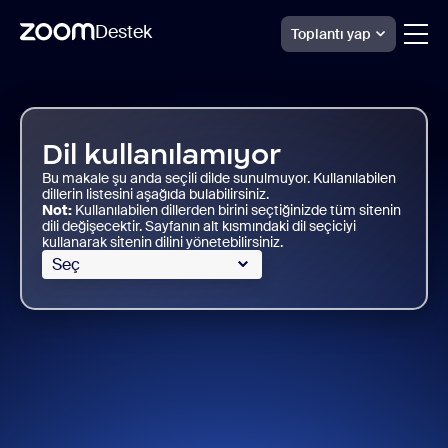
Destek
Toplantı yap
Skip
Zoom
Sheets
to
Support
page
content
Dil kullanılamıyor
Bu makale şu anda seçili dilde sunulmuyor. Kullanılabilen
dillerin listesini aşağıda bulabilirsiniz.
Not:
Kullanılabilen dillerden birini seçtiğinizde tüm sitenin
dili değişecektir. Sayfanın alt kısmındaki dil seçiciyi
kullanarak sitenin dilini yönetebilirsiniz.
Seç