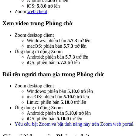
Android:
5.8.0
trở lên
iOS:
5.8.0
trở lên
Zoom
web client
Xem video trong Phòng chờ
Zoom desktop client
Windows: phiên bản
5.7.3
trở lên
macOS: phiên bản
5.7.3
trở lên
Ứng dụng di động Zoom
Android: phiên bản
5.7.3
trở lên
iOS: phiên bản
5.7.3
trở lên
Đổi tên người tham gia trong Phòng chờ
Zoom desktop client
Windows: phiên bản
5.10.0
trở lên
macOS: phiên bản
5.10.0
trở lên
Linux: phiên bản
5.10.0
trở lên
Ứng dụng di động Zoom
Android: phiên bản
5.10.0
trở lên
iOS: phiên bản
5.10.0
trở lên
Yêu cầu bật Zoom và bật tính năng này trên Zoom web portal