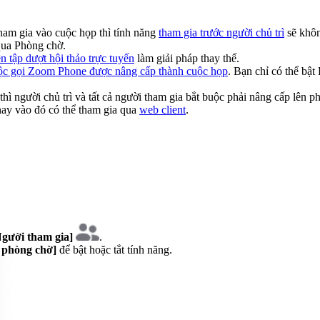
tham gia vào cuộc họp thì tính năng
tham gia trước người chủ trì
sẽ khôn
qua Phòng chờ.
n tập dượt hội thảo trực tuyến
làm giải pháp thay thế.
ộc gọi Zoom Phone được nâng cấp thành cuộc họp
. Bạn chỉ có thể bậ
hì người chủ trì và tất cả người tham gia bắt buộc phải nâng cấp lên p
hay vào đó có thể tham gia qua
web client
.
Người tham gia]
.
 phòng chờ]
để bật hoặc tắt tính năng.