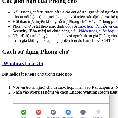
Các giới hạn của Phòng chờ
Nếu Phòng chờ đã được bật và cài đặt để lưu giữ tất cả người 
khoản nội bộ hoặc người tham gia với miền xác định được bỏ 
Hội thảo trực tuyến không hỗ trợ Phòng chờ. Hãy sử dụng
phiê
Phòng chờ bị tắt theo mặc định đối với
cuộc họp tức thời
và
cu
Security [Bảo mật]
tại chức năng
điều khiển trong cuộc họp
.
Nếu đã bật trò chuyện hai chiều với người tham gia Phòng chờ t
tham gia không thể cập nhật phiên bản do hạn chế về CNTT, t
Cách sử dụng Phòng chờ
Windows |
macOS
Bật hoặc tắt Phòng chờ trong cuộc họp
Với vai trò là người chủ trì cuộc họp, nhấn vào
Participants [
Nhấn vào
More [Thêm]
và chọn
Enable Waiting Room [Bật