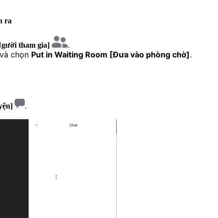
n ra
Người tham gia]
.
 và chọn
Put in Waiting Room [Đưa vào phòng chờ]
.
yện]
.