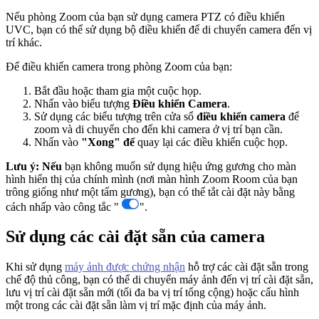
Nếu phòng Zoom của bạn sử dụng camera PTZ có điều khiển
UVC, bạn có thể sử dụng bộ điều khiển để di chuyển camera đến vị
trí khác.
Để điều khiển camera trong phòng Zoom của bạn:
Bắt đầu hoặc tham gia một cuộc họp.
Nhấn vào biểu tượng
Điều khiển Camera
.
Sử dụng các biểu tượng trên cửa sổ
điều khiển camera
để
zoom và di chuyển cho đến khi camera ở vị trí bạn cần.
Nhấn vào
"Xong" để
quay lại các điều khiển cuộc họp.
Lưu ý: Nếu
bạn không muốn sử dụng hiệu ứng gương cho màn
hình hiển thị của chính mình (nơi màn hình Zoom Room của bạn
trông giống như một tấm gương), bạn có thể tắt cài đặt này bằng
cách nhấp vào công tắc "
".
Sử dụng các cài đặt sẵn của camera
Khi sử dụng
máy ảnh được chứng nhận
hỗ trợ các cài đặt sẵn trong
chế độ thủ công, bạn có thể di chuyển máy ảnh đến vị trí cài đặt sẵn,
lưu vị trí cài đặt sẵn mới (tối đa ba vị trí tổng cộng) hoặc cấu hình
một trong các cài đặt sẵn làm vị trí mặc định của máy ảnh.