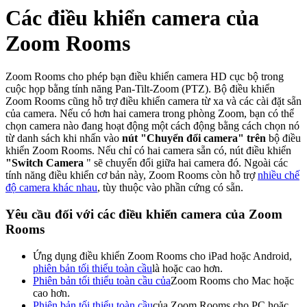
Các điều khiển camera của
Zoom Rooms
Zoom Rooms cho phép bạn điều khiển camera HD cục bộ trong
cuộc họp bằng tính năng Pan-Tilt-Zoom (PTZ). Bộ điều khiển
Zoom Rooms cũng hỗ trợ điều khiển camera từ xa và các cài đặt sẵn
của camera. Nếu có hơn hai camera trong phòng Zoom, bạn có thể
chọn camera nào đang hoạt động một cách động bằng cách chọn nó
từ danh sách khi nhấn vào
nút "Chuyển đổi camera" trên
bộ điều
khiển Zoom Rooms. Nếu chỉ có hai camera sẵn có, nút điều khiển
"Switch Camera
" sẽ chuyển đổi giữa hai camera đó. Ngoài các
tính năng điều khiển cơ bản này, Zoom Rooms còn hỗ trợ
nhiều chế
độ camera khác nhau
, tùy thuộc vào phần cứng có sẵn.
Yêu cầu đối với các điều khiển camera của Zoom
Rooms
Ứng dụng điều khiển Zoom Rooms cho iPad hoặc Android,
phiên bản tối thiểu toàn cầu
là
hoặc cao hơn.
Phiên bản tối thiểu toàn cầu của
Zoom Rooms cho Mac
hoặc
cao hơn.
Phiên bản tối thiểu toàn cầu
của Zoom Rooms cho PC
hoặc