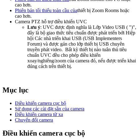
cao hơn.
Phiên bản tối thiểu toàn cầu của
thiết bị Zoom Rooms
hoặc
cao hơn.
Camera PTZ hỗ trợ điều khiển UVC
Lưu ý
: UVC được định nghĩa là Lớp Video USB ( ")",
đây là bộ giao thức tiêu chuẩn được phát triển bởi Hiệp
hội Các nhà triển khai USB (USB Implementers
Forum) và được gán cho lớp thiết bị USB chuyên
truyền phát video. Bất kỳ thiết bị nào tuân thủ tiêu
chuẩn UVC đều cho phép điều khiển
xoay/nghiêng/zoom của camera đó, nếu được triển khai
đúng cách trên thiết bị.
Mục lục
Điều khiển camera cục bộ
Sử dụng các cài đặt sẵn của camera
Điều khiển camera từ xa
Chuyển đổi camera
Điều khiển camera cục bộ