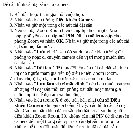
Để cấu hình cài đặt sẵn cho camera:
Bắt đầu hoặc tham gia một cuộc họp.
Nhấn vào biểu tượng
Điều khiển Camera
.
Nhấn và giữ một trong các nút cài đặt sẵn.
Nếu cài đặt Zoom Room hiện đang bị khóa, một cửa sổ
popup sẽ yêu cầu nhập
mã PIN
. Nhập
mã truy cập
cho
phòng Zoom và nhấn
OK
. Nhấn và giữ một trong các nút cài
đặt sẵn một lần nữa.
Nhấn vào
"Lưu
vị trí", sau đó sử dụng các biểu tượng để
phóng to hoặc di chuyển camera đến vị trí mong muốn làm
cài đặt sẵn.
Nhấn vào
"Đổi tên
" để thay đổi tên của nút cài đặt sẵn hiển
thị cho người tham gia trên bộ điều khiển Zoom Room.
(Tùy chọn) Lặp lại các bước 5-6 cho các nút còn lại.
Nhấn vào
"Lưu làm vị trí mặc định
" nếu bạn muốn camera
sử dụng cài đặt sẵn mỗi khi phòng bắt đầu hoặc tham gia
cuộc họp ở chế độ camera thủ công.
Nhấn vào biểu tượng
X
ở góc trên bên phải cửa sổ
Điều
khiển Camera
khi bạn đã hoàn tất việc cấu hình các cài đặt
sẵn. Các nút bấm hiện đã có sẵn cho bất kỳ ai sử dụng bộ
điều khiển Zoom Room. Họ không cần mã PIN để di chuyển
camera đến một trong các vị trí đã cài đặt sẵn, nhưng họ
không thể thay đổi hoặc đổi tên các vị trí đã cài đặt sẵn.