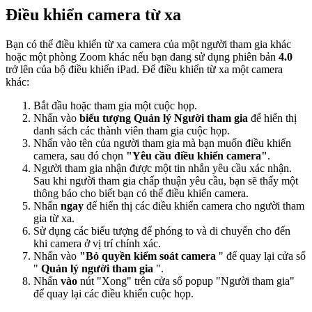
Điều khiển camera từ xa
Bạn có thể điều khiển từ xa camera của một người tham gia khác
hoặc một phòng Zoom khác nếu bạn đang sử dụng phiên bản
4.0
trở lên của bộ điều khiển iPad. Để điều khiển từ xa một camera
khác:
Bắt đầu hoặc tham gia một cuộc họp.
Nhấn vào
biểu tượng Quản lý Người tham gia
để hiển thị
danh sách các thành viên tham gia cuộc họp.
Nhấn vào tên của người tham gia mà bạn muốn điều khiển
camera, sau đó chọn
"Yêu cầu điều khiển camera"
.
Người tham gia nhận được một tin nhắn yêu cầu xác nhận.
Sau khi người tham gia chấp thuận yêu cầu, bạn sẽ thấy một
thông báo cho biết bạn có thể điều khiển camera.
Nhấn
ngay
để hiển thị các điều khiển camera cho người tham
gia từ xa.
Sử dụng các biểu tượng để phóng to và di chuyển cho đến
khi camera ở vị trí chính xác.
Nhấn vào
"Bỏ quyền kiểm soát camera
" để quay lại cửa sổ
"
Quản lý người tham gia
".
Nhấn
vào
nút "Xong" trên cửa sổ popup "Người tham gia"
để quay lại các điều khiển cuộc họp.