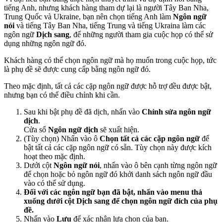
tiếng Anh, nhưng khách hàng tham dự lại là người Tây Ban Nha,
Trung Quốc và Ukraine, bạn nên chọn tiếng Anh làm
Ngôn ngữ
nói
và tiếng Tây Ban Nha, tiếng Trung và tiếng Ukraina làm các
ngôn ngữ
Dịch sang
, để những người tham gia cuộc họp có thể sử
dụng những ngôn ngữ đó.
Khách hàng có thể chọn ngôn ngữ mà họ muốn trong cuộc họp, tức
là phụ đề sẽ được cung cấp bằng ngôn ngữ đó.
Theo mặc định, tất cả các cặp ngôn ngữ được hỗ trợ đều được bật,
nhưng bạn có thể điều chỉnh khi cần.
Sau khi bật phụ đề đã dịch, nhấn vào
Chỉnh sửa ngôn ngữ
dịch
.
Cửa sổ
Ngôn ngữ dịch
sẽ xuất hiện.
(Tùy chọn) Nhấn vào ô
Chọn tất cả các cặp ngôn ngữ
để
bật tất cả các cặp ngôn ngữ có sẵn. Tùy chọn này được kích
hoạt theo mặc định.
Dưới cột
Ngôn ngữ nói
, nhấn vào ô bên cạnh từng ngôn ngữ
để chọn hoặc bỏ ngôn ngữ đó khởi danh sách ngôn ngữ đầu
vào có thể sử dụng.
Đối với các ngôn ngữ bạn đã bật, nhấn vào menu thả
xuống dưới cột Dịch sang để chọn ngôn ngữ đích của phụ
đề.
Nhấn vào
Lưu
để xác nhận lựa chọn của bạn.