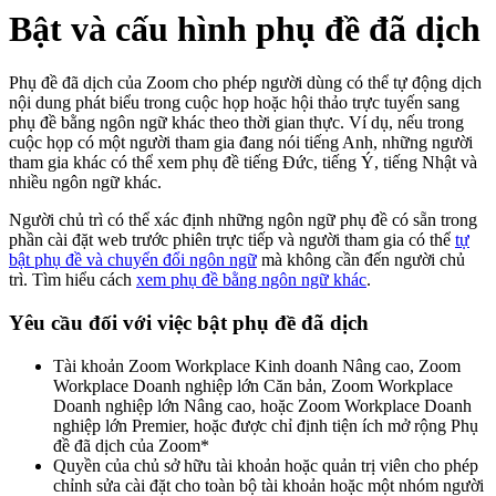
Bật và cấu hình phụ đề đã dịch
Phụ đề đã dịch của Zoom cho phép người dùng có thể tự động dịch
nội dung phát biểu trong cuộc họp hoặc hội thảo trực tuyến sang
phụ đề bằng ngôn ngữ khác theo thời gian thực. Ví dụ, nếu trong
cuộc họp có một người tham gia đang nói tiếng Anh, những người
tham gia khác có thể xem phụ đề tiếng Đức, tiếng Ý, tiếng Nhật và
nhiều ngôn ngữ khác.
Người chủ trì có thể xác định những ngôn ngữ phụ đề có sẵn trong
phần cài đặt web trước phiên trực tiếp và người tham gia có thể
tự
bật phụ đề và chuyển đổi ngôn ngữ
mà không cần đến người chủ
trì. Tìm hiểu cách
xem phụ đề bằng ngôn ngữ khác
.
Yêu cầu đối với việc bật phụ đề đã dịch
Tài khoản Zoom Workplace Kinh doanh Nâng cao, Zoom
Workplace Doanh nghiệp lớn Căn bản, Zoom Workplace
Doanh nghiệp lớn Nâng cao, hoặc Zoom Workplace Doanh
nghiệp lớn Premier, hoặc được chỉ định tiện ích mở rộng Phụ
đề đã dịch của Zoom*
Quyền của chủ sở hữu tài khoản hoặc quản trị viên cho phép
chỉnh sửa cài đặt cho toàn bộ tài khoản hoặc một nhóm người