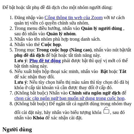
Để bật hoặc tắt phụ đề đã dịch cho một nhóm người dùng:
Đăng nhập vào
Cổng thông tin web của Zoom
với tư cách
quản trị viên có quyền chỉnh sửa nhóm.
Trong menu điều hướng, nhấn vào
Quản lý người dùng
,
sau đó nhấn vào
Quản lý nhóm
.
Nhấn vào tên nhóm phù hợp trong danh sách.
Nhấn vào thẻ
Cuộc họp
.
Trong mục
Trong cuộc họp (Nâng cao)
, nhấn vào nút bật/tắt
phụ đề đã dịch
để bật hoặc tắt tính năng này.
Lưu ý
:
Phụ đề tự động
phải được bật thì quý vị mới có thể
bật tính năng này.
Nếu xuất hiện hộp thoại xác minh, nhấn vào
Bật
hoặc
Tắt
để xác nhận thay đổi.
Lưu ý
: Nếu tùy chọn hiển thị màu xám thì tùy chọn đó đã bị
khóa ở cấp tài khoản và cần được thay đổi ở cấp đó.
(Không bắt buộc) Nhấn vào
Chỉnh sửa ngôn ngữ dịch
để
chọn các cặp ngôn ngữ bạn muốn sử dụng trong cuộc họp
.
(Không bắt buộc) Để ngăn tất cả người dùng trong nhóm thay
đổi cài đặt này, hãy nhấn vào biểu tượng khóa
, sau đó
nhấn vào
Khóa
để xác nhận cài đặt.
Người dùng