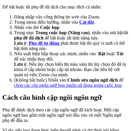
Để bật hoặc tắt phụ đề đã dịch cho mục đích cá nhân:
Đăng nhập vào cổng thông tin web của Zoom.
Trong menu điều hướng, nhấn vào
Cài đặt
.
Nhấn vào thẻ
Cuộc họp
.
Trong mục
Trong cuộc họp (Nâng cao)
, nhấn vào nút bật/tắt
phụ đề đã dịch
để bật hoặc tắt tính năng này.
Lưu ý
:
Phụ đề tự động
phải được bật thì quý vị mới có thể
bật tính năng này.
Nếu xuất hiện hộp thoại xác minh, nhấn vào
Bật
hoặc
Tắt
để xác nhận thay đổi.
Lưu ý
: Nếu tùy chọn hiển thị màu xám thì tùy chọn đó đã bị
khóa ở cấp nhóm hoặc cấp tài khoản. Bạn cần liên hệ với
quản trị viên Zoom của mình.
(Không bắt buộc) Nhấn vào
Chỉnh sửa ngôn ngữ dịch
để
chọn các cặp ngôn ngữ bạn muốn sử dụng trong cuộc họp
.
Cách cấu hình cặp ngôi ngôn ngữ
Phụ đề được dịch theo các cặp ngôn ngữ đã kích hoạt. Một cặp
ngôn ngữ bao gồm một ngôn ngữ nói đầu vào và một Ngôn ngữ
phụ đề đầu ra.
Ví dụ: nếu bạn đang thực hiện thuyết trình và dự định nói bằng