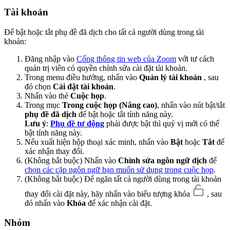
Tài khoản
Để bật hoặc tắt phụ đề đã dịch cho tất cả người dùng trong tài
khoản:
Đăng nhập vào
Cổng thông tin web của Zoom
với tư cách
quản trị viên có quyền chỉnh sửa cài đặt tài khoản.
Trong menu điều hướng, nhấn vào
Quản lý tài khoản
, sau
đó chọn
Cài đặt tài khoản
.
Nhấn vào thẻ
Cuộc họp
.
Trong mục
Trong cuộc họp (Nâng cao)
, nhấn vào nút bật/tắt
phụ đề đã dịch
để bật hoặc tắt tính năng này.
Lưu ý
:
Phụ đề tự động
phải được bật thì quý vị mới có thể
bật tính năng này.
Nếu xuất hiện hộp thoại xác minh, nhấn vào
Bật
hoặc
Tắt
để
xác nhận thay đổi.
(Không bắt buộc) Nhấn vào
Chỉnh sửa ngôn ngữ dịch
để
chọn các cặp ngôn ngữ bạn muốn sử dụng trong cuộc họp
.
(Không bắt buộc) Để ngăn tất cả người dùng trong tài khoản
thay đổi cài đặt này, hãy nhấn vào biểu tượng khóa
, sau
đó nhấn vào
Khóa
để xác nhận cài đặt.
Nhóm