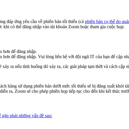
g đáp ứng yêu cầu về phiên bản tối thiểu (cả
phiên bản cụ thể do quản 
ớc khi có thể đăng nhập vào tài khoản Zoom hoặc tham gia cuộc họp.
ao hơn để đăng nhập.
o hơn để đăng nhập. Vui lòng liên hệ với đội ngũ IT của bạn để cập nh
xảy ra nếu tình huống đó xảy ra, các giải pháp tạm thời và cách cập n
khách hàng sử dụng phiên bản dưới mức tối thiểu sẽ bị đăng xuất khỏi 
ễn ra, Zoom sẽ cho phép phiên họp tiếp tục cho đến khi kết thúc trướ
ể gặp phải những vấn đề sau: