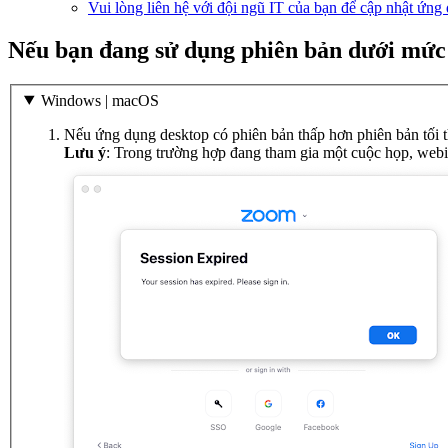
Vui lòng liên hệ với đội ngũ IT của bạn để cập nhật ứng
Nếu bạn đang sử dụng phiên bản dưới mức t
Windows | macOS
Nếu ứng dụng desktop có phiên bản thấp hơn phiên bản tối th
Lưu ý
: Trong trường hợp đang tham gia một cuộc họp, webin