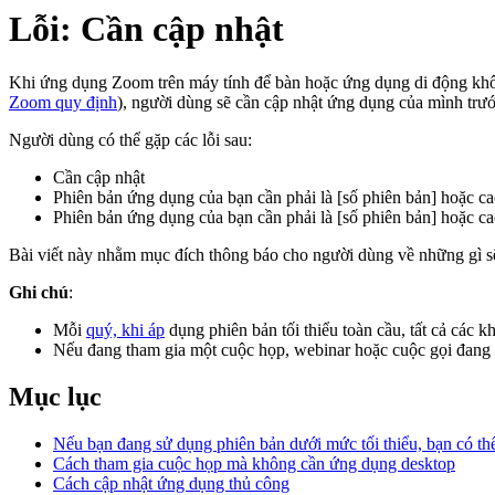
Lỗi: Cần cập nhật
Khi ứng dụng Zoom trên máy tính để bàn hoặc ứng dụng di động khôn
Zoom quy định
), người dùng sẽ cần cập nhật ứng dụng của mình trư
Người dùng có thể gặp các lỗi sau:
Cần cập nhật
Phiên bản ứng dụng của bạn cần phải là [số phiên bản] hoặc c
Phiên bản ứng dụng của bạn cần phải là [số phiên bản] hoặc ca
Bài viết này nhằm mục đích thông báo cho người dùng về những gì sẽ 
Ghi chú
:
Mỗi
quý, khi áp
dụng phiên bản tối thiểu toàn cầu, tất cả các 
Nếu đang tham gia một cuộc họp, webinar hoặc cuộc gọi đang di
Mục lục
Nếu bạn đang sử dụng phiên bản dưới mức tối thiểu, bạn có th
Cách tham gia cuộc họp mà không cần ứng dụng desktop
Cách cập nhật ứng dụng thủ công