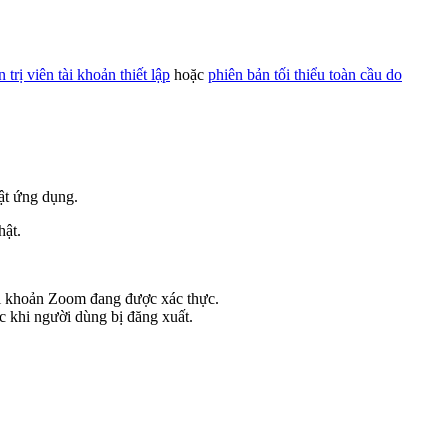
trị viên tài khoản thiết lập
hoặc
phiên bản tối thiểu toàn cầu do
ật ứng dụng.
hật.
tài khoản Zoom đang được xác thực.
c khi người dùng bị đăng xuất.