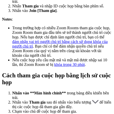
trái.
Nhấn
Tham gia
và nhập ID cuộc họp bằng bàn phím số.
Nhấn vào
Join [Tham gia]
.
Notes
:
Trong trường hợp có nhiều Zoom Rooms tham gia cuộc họp,
Zoom Room tham gia đầu tiên sẽ trở thành người chủ trì cuộc
họp. Nếu bạn được chỉ định làm người chủ trì, bạn có thể
đảm nhận vai trò người chủ trì bằng cách sử dụng khóa của
người chủ trì
. Bạn chỉ có thể đảm nhận quyền chủ trì nếu
Zoom Room của quý vị nằm trên cùng tài khoản với tài
khoản của người chủ trì.
Nếu cuộc họp yêu cầu mật mã và mật mã được nhập sai 10
lần, thì Zoom Room sẽ bị
khóa trong 30 phút
.
Cách tham gia cuộc họp bằng lịch sử cuộc
họp
Nhấn vào **Màn hình chính**
trong bảng điều khiển bên
trái.
Nhấn vào
Tham gia
sau đó nhấn vào biểu tượng
để hiển
thị các cuộc họp đã tham gia gần đây.
Chạm vào chủ đề cuộc họp để tham gia.