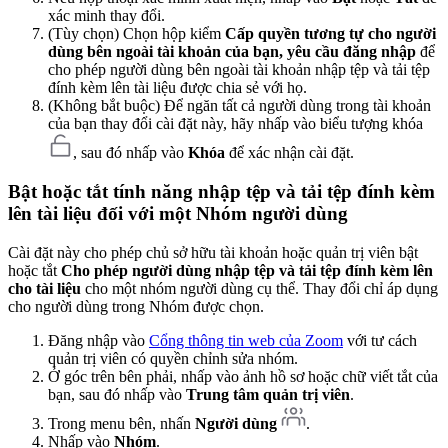
xác minh thay đổi.
(Tùy chọn) Chọn hộp kiểm
Cấp quyền tương tự cho người
dùng bên ngoài tài khoản của bạn, yêu cầu đăng nhập
để
cho phép người dùng bên ngoài tài khoản nhập tệp và tải tệp
đính kèm lên tài liệu được chia sẻ với họ.
(Không bắt buộc) Để ngăn tất cả người dùng trong tài khoản
của bạn thay đổi cài đặt này, hãy nhấp vào biểu tượng khóa
, sau đó nhấp vào
Khóa
để xác nhận cài đặt.
Bật hoặc tắt tính năng nhập tệp và tải tệp đính kèm
lên tài liệu đối với một Nhóm người dùng
Cài đặt này cho phép chủ sở hữu tài khoản hoặc quản trị viên bật
hoặc tắt
Cho phép người dùng nhập tệp và tải tệp đính kèm lên
cho tài liệu
cho một nhóm người dùng cụ thể. Thay đổi chỉ áp dụng
cho người dùng trong Nhóm được chọn.
Đăng nhập vào
Cổng thông tin web của Zoom
với tư cách
quản trị viên có quyền chỉnh sửa nhóm.
Ở góc trên bên phải, nhấp vào ảnh hồ sơ hoặc chữ viết tắt của
bạn, sau đó nhấp vào
Trung tâm quản trị viên
.
Trong menu bên, nhấn
Người dùng
.
Nhấp vào
Nhóm
.