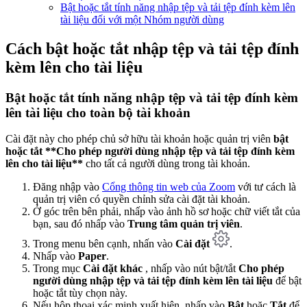
Bật hoặc tắt tính năng nhập tệp và tải tệp đính kèm lên
tài liệu đối với một Nhóm người dùng
Cách bật hoặc tắt nhập tệp và tải tệp đính
kèm lên cho tài liệu
Bật hoặc tắt tính năng nhập tệp và tải tệp đính kèm
lên tài liệu cho toàn bộ tài khoản
Cài đặt này cho phép chủ sở hữu tài khoản hoặc quản trị viên
bật
hoặc tắt **Cho phép người dùng nhập tệp và tải tệp đính kèm
lên cho tài liệu**
cho tất cả người dùng trong tài khoản.
Đăng nhập vào
Cổng thông tin web của Zoom
với tư cách là
quản trị viên có quyền chỉnh sửa cài đặt tài khoản.
Ở góc trên bên phải, nhấp vào ảnh hồ sơ hoặc chữ viết tắt của
bạn, sau đó nhấp vào
Trung tâm quản trị viên
.
Trong menu bên cạnh, nhấn vào
Cài đặt
.
Nhấp vào
Paper
.
Trong mục
Cài đặt khác
, nhấp vào nút bật/tắt
Cho phép
người dùng nhập tệp và tải tệp đính kèm lên tài liệu
để bật
hoặc tắt tùy chọn này.
Nếu hộp thoại xác minh xuất hiện, nhấp vào
Bật
hoặc
Tắt
để