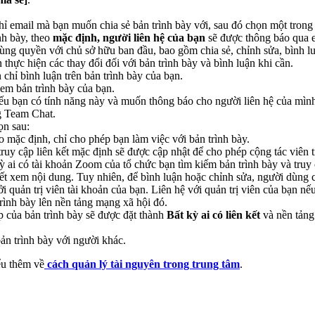
hỉ email mà bạn muốn chia sẻ bản trình bày với, sau đó chọn một trong
nh bày, theo
mặc định, người liên hệ của bạn
sẽ được thông báo qua 
cùng quyền với chủ sở hữu ban đầu, bao gồm chia sẻ, chỉnh sửa, bình l
 thực hiện các thay đổi đối với bản trình bày và bình luận khi cần.
 chỉ bình luận trên bản trình bày của bạn.
xem bản trình bày của bạn.
u bạn có tính năng này và muốn thông báo cho người liên hệ của mình
g Team Chat.
ọn sau:
mặc định, chỉ cho phép bạn làm việc với bản trình bày.
uy cập liên kết mặc định sẽ được cập nhật để cho phép cộng tác viên t
ỳ ai có tài khoản Zoom của tổ chức bạn tìm kiếm bản trình bày và truy 
 kết xem nội dung. Tuy nhiên, để bình luận hoặc chỉnh sửa, người dù
ởi quản trị viên tài khoản của bạn. Liên hệ với quản trị viên của bạn 
rình bày lên nền tảng mạng xã hội đó.
p của bản trình bày sẽ được đặt thành
Bất kỳ ai có liên kết
và nền tảng
bản trình bày với người khác.
ểu thêm về
cách quản lý tài nguyên trong trung tâm
.