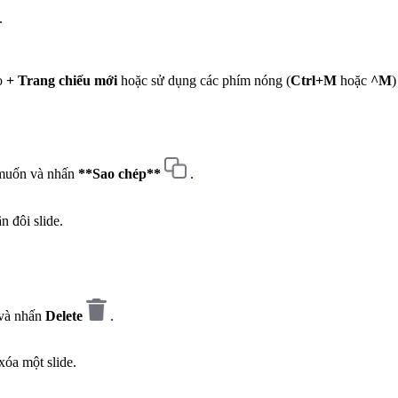
.
ào
+ Trang chiếu mới
hoặc sử dụng các phím nóng (
Ctrl+M
hoặc
^M
)
 muốn và nhấn
**Sao chép**
.
n đôi slide.
 và nhấn
Delete
.
xóa một slide.