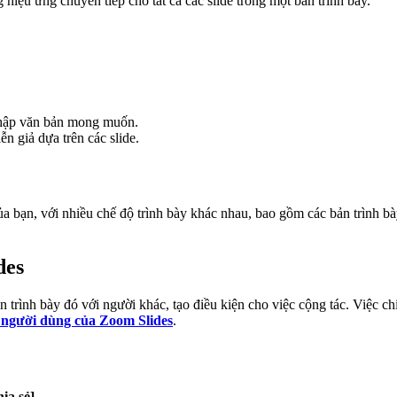
hiệu ứng chuyển tiếp cho tất cả các slide trong một bản trình bày.
 nhập văn bản mong muốn.
n giả dựa trên các slide.
a bạn, với nhiều chế độ trình bày khác nhau, bao gồm các bản trình bà
des
n trình bày đó với người khác, tạo điều kiện cho việc cộng tác. Việc ch
n người dùng của Zoom Slides
.
ia sẻ]
.