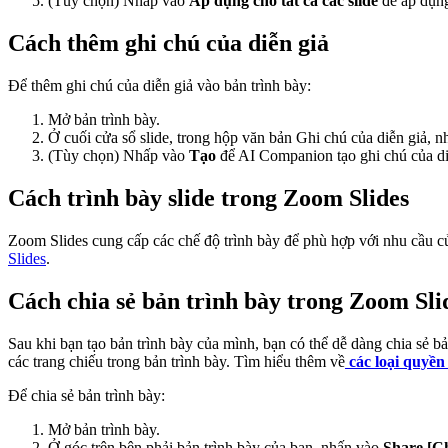
(Tùy chọn) Nhấp vào
Áp dụng cho tất cả các slide
để áp dụng 
Cách thêm ghi chú của diễn giả
Để thêm ghi chú của diễn giả vào bản trình bày:
Mở bản trình bày.
Ở cuối cửa sổ slide, trong hộp văn bản Ghi chú của diễn giả,
(Tùy chọn) Nhấp vào
Tạo
để AI Companion tạo ghi chú của diễ
Cách trình bày slide trong Zoom Slides
Zoom Slides cung cấp các chế độ trình bày để phù hợp với nhu cầu củ
Slides
.
Cách chia sẻ bản trình bày trong Zoom Sli
Sau khi bạn tạo bản trình bày của mình, bạn có thể dễ dàng chia sẻ bả
các trang chiếu trong bản trình bày. Tìm hiểu thêm về
các loại quyề
Để chia sẻ bản trình bày:
Mở bản trình bày.
Ở góc trên bên phải bản trình bày của bạn, nhấn vào
Share [Ch