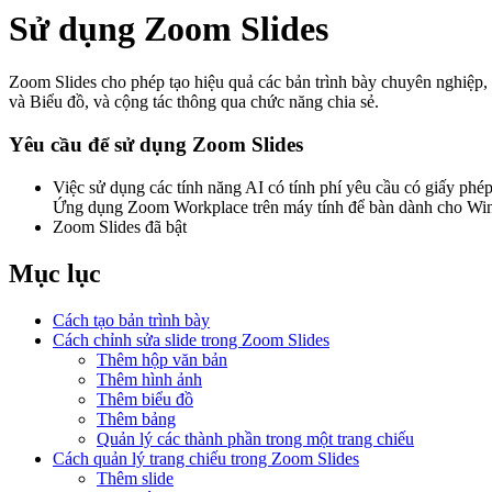
Sử dụng Zoom Slides
Zoom Slides cho phép tạo hiệu quả các bản trình bày chuyên nghiệp, b
và Biểu đồ, và cộng tác thông qua chức năng chia sẻ.
Yêu cầu để sử dụng Zoom Slides
Việc sử dụng các tính năng AI có tính phí yêu cầu có giấy p
Ứng dụng Zoom Workplace trên máy tính để bàn dành cho Win
Zoom Slides đã bật
Mục lục
Cách tạo bản trình bày
Cách chỉnh sửa slide trong Zoom Slides
Thêm hộp văn bản
Thêm hình ảnh
Thêm biểu đồ
Thêm bảng
Quản lý các thành phần trong một trang chiếu
Cách quản lý trang chiếu trong Zoom Slides
Thêm slide