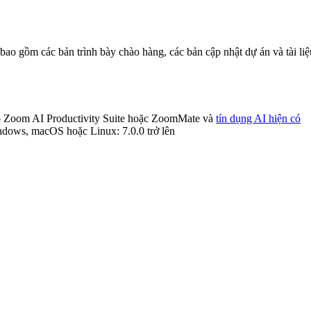
ao gồm các bản trình bày chào hàng, các bản cập nhật dự án và tài liệu
hép Zoom AI Productivity Suite hoặc ZoomMate và
tín dụng AI hiện có
dows, macOS hoặc Linux: 7.0.0 trở lên