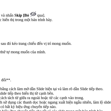
n và nhấn
Skip [Bỏ
qua].
 hiển thị trong một bản trình bày.
 sau đó kéo trang chiếu đến vị trí mong muốn.
o thứ tự mong muốn của mình.
n
đổi**.
bằng cách làm mờ dần Slide hiện tại và làm rõ dần Slide tiếp theo.
lide tiếp theo hiển thị từ cạnh bên.
g cách tách từ giữa ra ngoài hoặc từ các cạnh vào trong.
ch sử dụng các thanh dọc hoặc ngang xuất hiện ngẫu nhiên, làm lộ slide 
 có bất kỳ hiệu ứng chuyển tiếp nào.