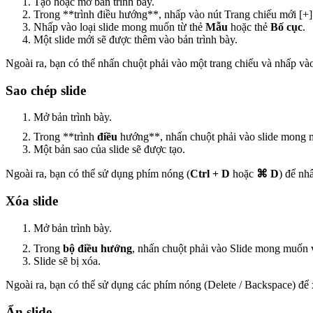
Tạo hoặc mở bản trình bày.
Trong **trình điều hướng**, nhấp vào nút Trang chiếu mới
[+]
Nhấp vào loại slide mong muốn từ thẻ
Mẫu
hoặc thẻ
Bố cục
.
Một slide mới sẽ được thêm vào bản trình bày.
Ngoài ra, bạn có thể nhấn chuột phải vào một trang chiếu và nhấp v
Sao chép slide
Mở bản trình bày.
Trong **trình
điều
hướng**, nhấn chuột phải vào slide mong
Một bản sao của slide sẽ được tạo.
Ngoài ra, bạn có thể sử dụng phím nóng (
Ctrl + D
hoặc
⌘ D
) để nhâ
Xóa slide
Mở bản trình bày.
Trong
bộ điều hướng
, nhấn chuột phải vào Slide mong muốn
Slide sẽ bị xóa.
Ngoài ra, bạn có thể sử dụng các phím nóng (Delete / Backspace) để 
Ẩn slide