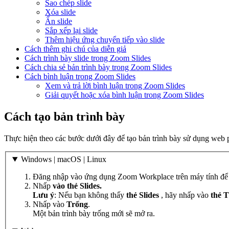
Sao chép slide
Xóa slide
Ẩn slide
Sắp xếp lại slide
Thêm hiệu ứng chuyển tiếp vào slide
Cách thêm ghi chú của diễn giả
Cách trình bày slide trong Zoom Slides
Cách chia sẻ bản trình bày trong Zoom Slides
Cách bình luận trong Zoom Slides
Xem và trả lời bình luận trong Zoom Slides
Giải quyết hoặc xóa bình luận trong Zoom Slides
Cách tạo bản trình bày
Thực hiện theo các bước dưới đây để tạo bản trình bày sử dụng web 
Windows | macOS | Linux
Đăng nhập vào ứng dụng Zoom Workplace trên máy tính để
Nhấp
vào thẻ
Slides.
Lưu ý
: Nếu bạn không thấy
thẻ Slides
, hãy nhấp vào
thẻ 
Nhấp vào
Trống
.
Một bản trình bày trống mới sẽ mở ra.