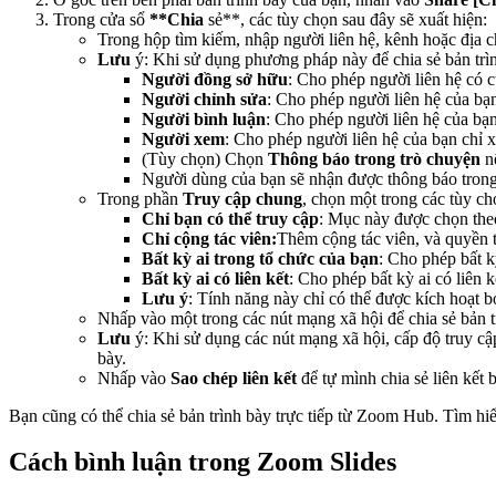
Trong cửa sổ
**Chia
sẻ**, các tùy chọn sau đây sẽ xuất hiện:
Trong hộp tìm kiếm, nhập người liên hệ, kênh hoặc địa c
Lưu
ý: Khi sử dụng phương pháp này để chia sẻ bản trì
Người đồng sở hữu
: Cho phép người liên hệ có 
Người chỉnh sửa
: Cho phép người liên hệ của bạn
Người bình luận
: Cho phép người liên hệ của bạn
Người xem
: Cho phép người liên hệ của bạn chỉ 
(Tùy chọn) Chọn
Thông báo trong trò chuyện
nế
Người dùng của bạn sẽ nhận được thông báo tron
Trong phần
Truy cập chung
, chọn một trong các tùy ch
Chỉ bạn có thể truy cập
: Mục này được chọn theo 
Chỉ cộng tác viên:
Thêm cộng tác viên, và quyền tr
Bất kỳ ai trong tổ chức của bạn
: Cho phép bất k
Bất kỳ ai có liên kết
: Cho phép bất kỳ ai có liên
Lưu ý
: Tính năng này chỉ có thể được kích hoạt b
Nhấp vào một trong các nút mạng xã hội để chia sẻ bản t
Lưu
ý: Khi sử dụng các nút mạng xã hội, cấp độ truy cậ
bày.
Nhấp vào
Sao chép liên kết
để tự mình chia sẻ liên kết 
Bạn cũng có thể chia sẻ bản trình bày trực tiếp từ Zoom Hub. Tìm hi
Cách bình luận trong Zoom Slides