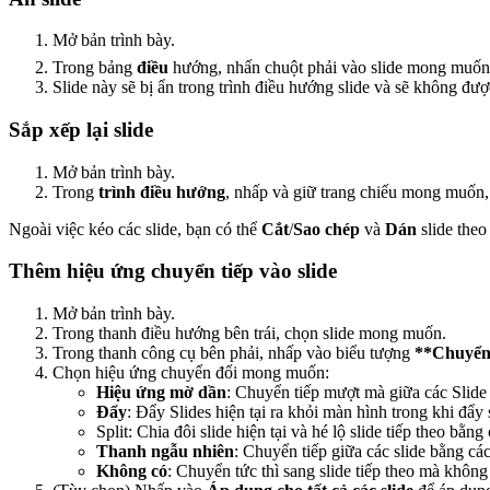
Mở bản trình bày.
Trong bảng
điều
hướng, nhấn chuột phải vào slide mong muố
Slide này sẽ bị ẩn trong trình điều hướng slide và sẽ không được
Sắp xếp lại slide
Mở bản trình bày.
Trong
trình điều hướng
, nhấp và giữ trang chiếu mong muốn,
Ngoài việc kéo các slide, bạn có thể
Cắt
/
Sao chép
và
Dán
slide the
Thêm hiệu ứng chuyển tiếp vào slide
Mở bản trình bày.
Trong thanh điều hướng bên trái, chọn slide mong muốn.
Trong thanh công cụ bên phải, nhấp vào biểu tượng
**Chuyể
Chọn hiệu ứng chuyển đổi mong muốn:
Hiệu ứng mờ dần
: Chuyển tiếp mượt mà giữa các Slide 
Đẩy
: Đẩy Slides hiện tại ra khỏi màn hình trong khi đẩy s
Split: Chia đôi slide hiện tại và hé lộ slide tiếp theo bằn
Thanh ngẫu nhiên
: Chuyển tiếp giữa các slide bằng cá
Không có
: Chuyển tức thì sang slide tiếp theo mà không