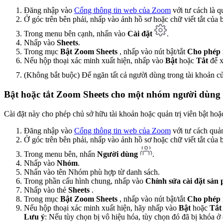
Đăng nhập vào
Cổng thông tin web của Zoom
với tư cách là q
Ở góc trên bên phải, nhấp vào ảnh hồ sơ hoặc chữ viết tắt của
Trong menu bên cạnh, nhấn vào
Cài đặt
.
Nhấp vào
Sheets
.
Trong mục
Bật Zoom Sheets
, nhấp vào nút bật/tắt
Cho phép 
Nếu hộp thoại xác minh xuất hiện, nhấp vào
Bật
hoặc
Tắt
để x
(Không bắt buộc) Để ngăn tất cả người dùng trong tài khoản củ
Bật hoặc tắt Zoom Sheets
cho một nhóm người dùng
Cài đặt này cho phép chủ sở hữu tài khoản hoặc quản trị viên bật h
Đăng nhập vào
Cổng thông tin web của Zoom
với tư cách quản
Ở góc trên bên phải, nhấp vào ảnh hồ sơ hoặc chữ viết tắt của
Trong menu bên, nhấn
Người dùng
.
Nhấp vào
Nhóm
.
Nhấn vào tên Nhóm phù hợp từ danh sách.
Trong phần cấu hình chung, nhấp vào
Chỉnh sửa cài đặt sản
Nhấp vào thẻ
Sheets
.
Trong mục
Bật Zoom Sheets
, nhấp vào nút bật/tắt
Cho phép 
Nếu hộp thoại xác minh xuất hiện, hãy nhấp vào
Bật
hoặc
Tắt
Lưu ý
: Nếu tùy chọn bị vô hiệu hóa, tùy chọn đó đã bị khóa ở