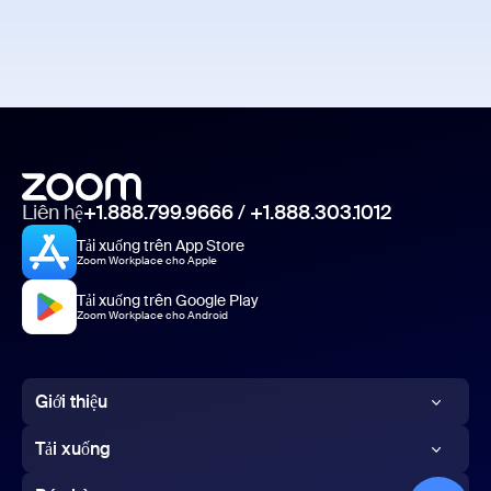
Liên hệ
+1.888.799.9666
/
+1.888.303.1012
Tải xuống trên App Store
Zoom Workplace cho Apple
Tải xuống trên Google Play
Zoom Workplace cho Android
Giới thiệu
Blog của Zoom
Tải xuống
Khách hàng