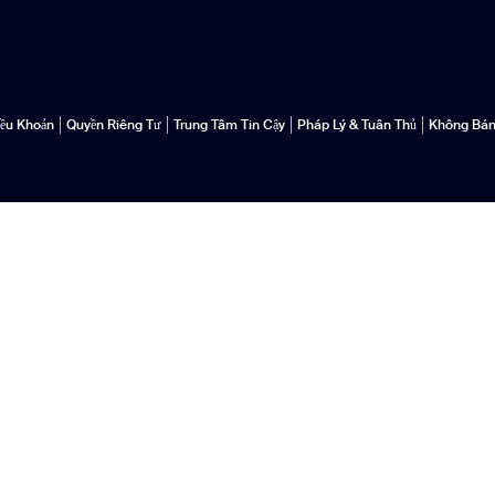
iều Khoản
Quyền Riêng Tư
Trung Tâm Tin Cậy
Pháp Lý & Tuân Thủ
Không Bán