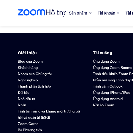
Hỗ trợ
Sản phẩm
Tài khoản
Tài
Skip
Page
to
Not
page
Found
content
Rất Tiếc
Giới thiệu
Tải xuống
Blog của Zoom
Ứng dụng Zoom
Khách hàng
Ứng dụng Zoom Rooms
Trang bạn đang tìm ki
Nhóm của Chúng tôi
Trình điều khiển Zoom 
Nghề nghiệp
Phần mở rộng Trình duyệ
Đưa tôi quay lại trang chủ
Thành phần tích hợp
Trình cắm Outlook
Đối tác
Ứng dụng iPhone/iPad
Nhà đầu tư
Ứng dụng Android
Nhấn
Nền ảo Zoom
Tính bền vững và khung môi trường, xã
hội và quản trị (ESG)
Zoom Cares
Bộ Phương tiện