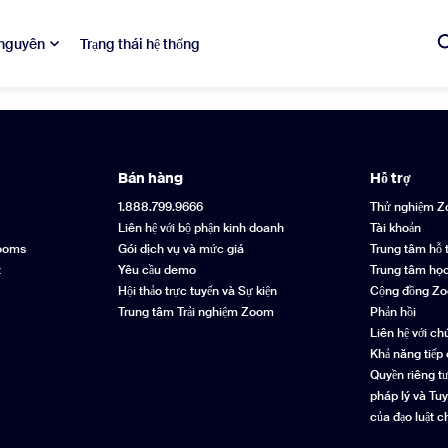
 nguyên
Trạng thái hệ thống
Bán hàng
Hỗ trợ
1.888.799.9666
Thử nghiệm 
Liên hệ với bộ phận kinh doanh
Tài khoản
ếm không tồn tại
Rooms
Gói dịch vụ và mức giá
Trung tâm hỗ 
t
Yêu cầu demo
Trung tâm học
Hội thảo trực tuyến và Sự kiện
Cộng đồng Z
Trung tâm Trải nghiệm Zoom
Phản hồi
Liên hệ với ch
Khả năng tiếp
Quyền riêng t
pháp lý và Tu
của đạo luật c