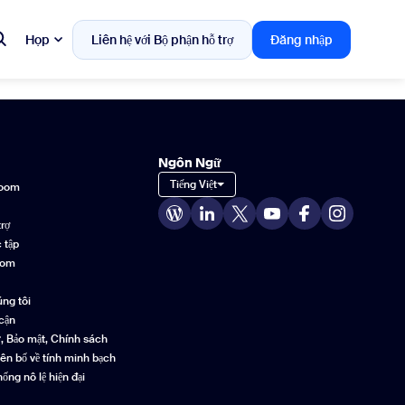
Họp
Liên hệ với Bộ phận hỗ trợ
Đăng nhập
Ngôn Ngữ
Tiếng Việt
Zoom
trợ
 tập
oom
úng tôi
 cận
ư, Bảo mật, Chính sách
yên bố về tính minh bạch
hống nô lệ hiện đại