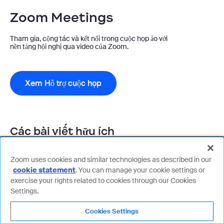
Zoom Meetings
Tham gia, cộng tác và kết nối trong cuộc họp ảo với
nền tảng hội nghị qua video của Zoom.
Xem Hỗ trợ cuộc họp
Các bài viết hữu ích
Lên lịch cuộc họp
Zoom uses cookies and similar technologies as described in our
cookie statement
. You can manage your cookie settings or
Tham gia cuộc họp Zoom
exercise your rights related to cookies through our Cookies
Bật phòng theo nhóm
Settings.
Tham gia phòng theo nhóm
Cookies Settings
Cho phép và thêm đồng chủ trì