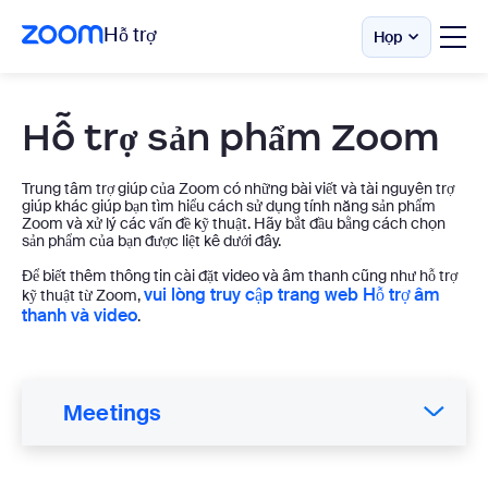
Hỗ trợ
Họp
Skip
Tìm
tài
to
nguyên
page
Hỗ trợ sản phẩm Zoom
hỗ
content
trợ
Zoom
theo
Trung tâm trợ giúp của Zoom có những bài viết và tài nguyên trợ
sản
giúp khác giúp bạn tìm hiểu cách sử dụng tính năng sản phẩm
phẩm
Zoom và xử lý các vấn đề kỹ thuật. Hãy bắt đầu bằng cách chọn
sản phẩm của bạn được liệt kê dưới đây.
Để biết thêm thông tin cài đặt video và âm thanh cũng như hỗ trợ
vui lòng truy cập trang web Hỗ trợ âm
kỹ thuật từ Zoom,
thanh và video
.
Meetings