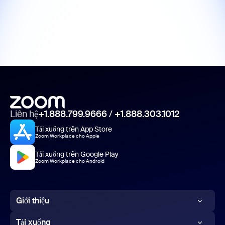
Liên hệ
+1.888.799.9666
/
+1.888.303.1012
Tải xuống trên App Store
Zoom Workplace cho Apple
Tải xuống trên Google Play
Zoom Workplace cho Android
Giới thiệu
Blog của Zoom
Tải xuống