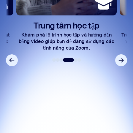
Trung tâm học tập
D
 hoạt
Khám phá lộ trình học tập và hướng dẫn
Trao
 các
bằng video giúp bạn dễ dàng sử dụng các
với
tính năng của Zoom.