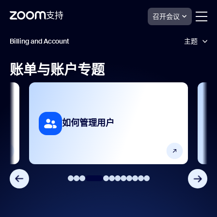
支持
召开会议
跳
账
Billing and Account
主题
单
至
与
页
账
面
账单与账户专题
户
分析和报告
内
支
容
持
号码管理
安全管理
如何管理用户
常见问题解答
用户个人信息
用户账户设置
管理员管理和账户设置