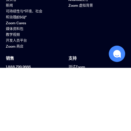
新闻
Zoom 虚拟背景
可持续性与“环境、社会
和治理(ESG)”
Zoom Cares
媒体资料包
教学视频
开发人员平台
Zoom 商店
销售
支持
1.888.799.9666
测试Zoom
联系销售人员
账户
套餐和定价
支持中心
申请演示
学习中心
网络研讨会和活动
Zoom 社区
Zoom 体验中心
反馈
联系我们
无障碍访问
隐私、安全、法律政策
和《现代奴隶制法案》
透明度声明