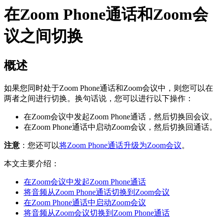
在Zoom Phone通话和Zoom会
议之间切换
概述
如果您同时处于Zoom Phone通话和Zoom会议中，则您可以在
两者之间进行切换。换句话说，您可以进行以下操作：
在Zoom会议中发起Zoom Phone通话，然后切换回会议。
在Zoom Phone通话中启动Zoom会议，然后切换回通话。
注意
：您还可以
将
Zoom Phone
通话
升级为
Zoom
会议
。
本文主要介绍：
在
Zoom
会议中发起
Zoom Phone
通话
将音频从
Zoom Phone
通话
切换到
Zoom
会议
在
Zoom Phone
通话
中启动
Zoom
会议
将音频从
Zoom
会议
切换到
Zoom Phone
通话