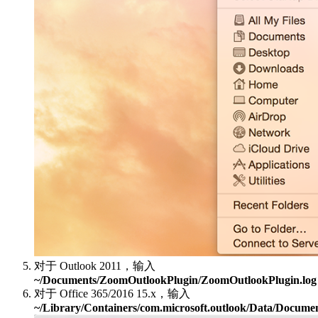
对于 Outlook 2011，输入
~/Documents/ZoomOutlookPlugin/ZoomOutlookPlugin.log
对于 Office 365/2016 15.x，输入
~/Library/Containers/com.microsoft.outlook/Data/Docum