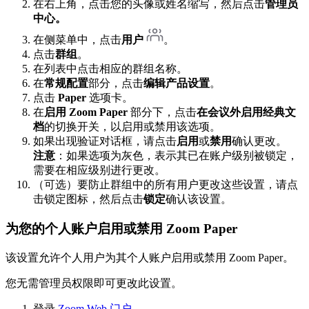
在右上角，点击您的头像或姓名缩写，然后点击
管理员
中心。
在侧菜单中，点击
用户
。
点击
群组
。
在列表中点击相应的群组名称。
在
常规配置
部分，点击
编辑产品设置
。
点击
Paper
选项卡。
在
启用 Zoom Paper
部分下，点击
在会议外启用经典文
档
的切换开关，以启用或禁用该选项。
如果出现验证对话框，请点击
启用
或
禁用
确认更改。
注意
：如果选项为灰色，表示其已在账户级别被锁定，
需要在相应级别进行更改。
（可选）要防止群组中的所有用户更改这些设置，请点
击锁定图标，然后点击
锁定
确认该设置。
为您的个人账户启用或禁用 Zoom Paper
该设置允许个人用户为其个人账户启用或禁用 Zoom Paper。
您无需管理员权限即可更改此设置。
登录
Zoom Web 门户
。