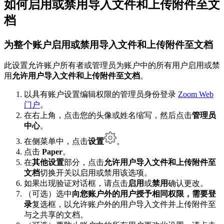
如何启用或禁用导入文件和上传附件至文
档
为整个账户启用或禁用导入文件和上传附件至文档
此设置允许账户所有者或管理员为账户中的所有用户启用或禁
用
允许用户导入文件和上传附件至文档
。
以具有账户设置编辑权限的管理员身份登录
Zoom Web
门户
。
在右上角，点击您的头像或姓名缩写，然后点击
管理员
中心
。
在侧菜单中，点击
设置
。
点击
Paper
。
在
其他设置
部分，点击
允许用户导入文件和上传附件至
文档
切换开关以启用或禁用该选项。
如果出现验证对话框，请点击
启用
或
禁用
确认更改。
（可选）选中
向您账户外的用户授予相同权限，需要登
录
复选框，以允许账户外的用户导入文件并上传附件至
与之共享的文档。