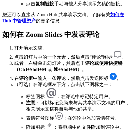
点击
复制链接
手动与他人分享演示文稿的链接。
您还可以直接从 Zoom Hub 共享演示文稿。了解有关
如何在
Hub 中管理资产
的更多信息。
如何在 Zoom Slides 中发表评论
打开演示文稿。
点击幻灯片中的一个元素，然后点击“评论”图标
。
或者，右键单击幻灯片，然后点击
评论
或使用快捷键
（Ctrl
+
Shift
+
M
或
⌘
+
Shift
+
M
）。
在
评论
框中输入一条评论，然后点击发送图标
。
（可选）在评论框左下方，点击以下图标之一：
标签图标
：在评论中标记特定用户。
注意
：可以标记您尚未与其共享演示文稿的用户，
相关演示文稿将自动与他们共享。
表情符号图标
：在评论中添加表情符号。
附加图标
：将电脑中的文件附加到评论中。