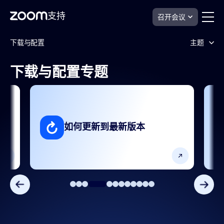
支持
召开会议
跳
下
下载与配置
主题
载
至
与
页
配
面
下载与配置专题
置
下载、安装和更新
内
支
容
持
使用 Zoom Workplace 应用
上安
支持和资源
如何更新到最新版本
故障排除和已知问题
网络配置