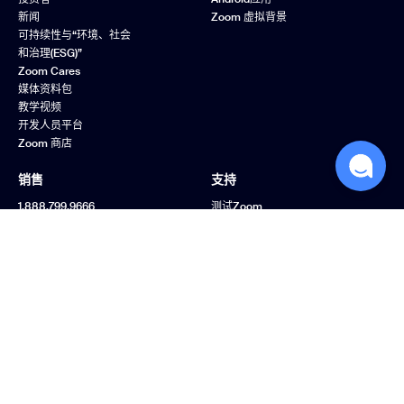
新闻
Zoom 虚拟背景
可持续性与“环境、社会
和治理(ESG)”
Zoom Cares
媒体资料包
教学视频
开发人员平台
Zoom 商店
销售
支持
1.888.799.9666
测试Zoom
联系销售人员
账户
套餐和定价
支持中心
申请演示
学习中心
网络研讨会和活动
Zoom 社区
Zoom 体验中心
反馈
联系我们
无障碍访问
隐私、安全、法律政策
和《现代奴隶制法案》
透明度声明