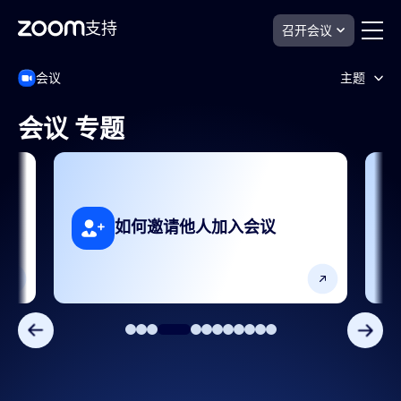
支持
召开会议
跳
Zoom
会议
主题
Meetings
至
支
页
持
面
会议 专题
内
AI功能
容
产品功能
入门指南和设置
如何邀请他人加入会议
分析和报告
安全和合规
常见问题解答
故障排除和已知问题