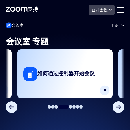
支持
召开会议
跳
Zoom
会议室
主题
Rooms
至
支
页
持
面
会议室 专题
内
SIP/H.323
容
产品功能
到
入门指南和设置
如何通过控制器开始会议
协作和共享
设备和平台
设置和配置