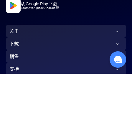
从 Google Play 下载
Zoom Workplace Android 版
关于
Zoom 博客
下载
客户
Zoom 应用
销售
我们的团队
Zoom Rooms 应用
1.888.799.9666
支持
招贤纳士
Zoom Rooms控制器
联系销售人员
测试Zoom
集成服务
浏览器扩展
套餐和定价
账户
合作伙伴
Outlook插件
申请演示
中文
支持中心
投资者
iPhone/iPad应用
网络研讨会和活动
学习中心
新闻
Android应用
条款
隐私
信任中心
法律与合规性
您的隐私选择
Cookies Settings
Zoom 体验中心
Zoom 社区
可持续性与“环境、社会和治理(ESG)”
Zoom 虚拟背景
版权所有 ©2026 Zoom Communications, Inc. 保留所有权利。
反馈
Zoom Cares