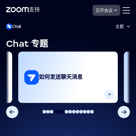
支持
召开会议
跳
Zoom
Chat
主题
Chat
至
支
页
持
面
Chat 专题
内
AI功能
容
产品功能
入门指南和设置
如何发送聊天消息
分析和报告
设置和配置