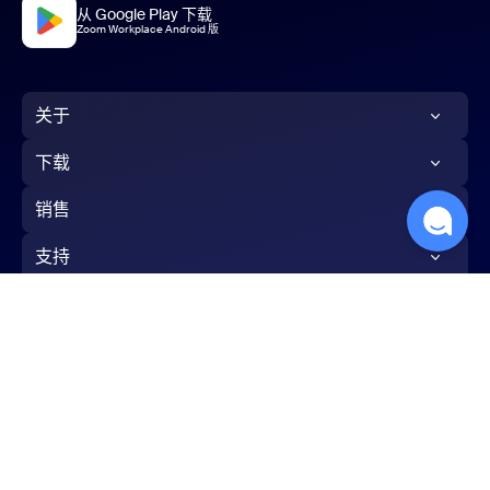
从 Google Play 下载
Zoom Workplace Android 版
关于
Zoom 博客
下载
客户
Zoom 应用
销售
我们的团队
Zoom Rooms 应用
1.888.799.9666
支持
招贤纳士
Zoom Rooms控制器
联系销售人员
测试Zoom
集成服务
浏览器扩展
套餐和定价
账户
合作伙伴
Outlook插件
申请演示
中文
支持中心
投资者
iPhone/iPad应用
网络研讨会和活动
学习中心
新闻
Android应用
条款
隐私
信任中心
法律与合规性
您的隐私选择
Cookies Settings
Zoom 体验中心
Zoom 社区
可持续性与“环境、社会和治理(ESG)”
Zoom 虚拟背景
版权所有 ©2026 Zoom Communications, Inc. 保留所有权利。
反馈
Zoom Cares