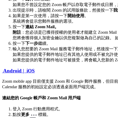
如果您不曾設定您的 Zoom 帳戶以存取電子郵件或日曆
出現提示時，請檢閱 Zoom 的試用版條款，然後按一下
我
如果是第一次使用，請按一下
開始使用
。
系統將會提示您郵件服務的選項。
按一下
連結 Zoom Mail。
附註
：您必須是已獲得授權的使用者才能建立 Zoom Mai
您將會獲得個人加密金鑰以供您複製做為自己的記錄。 
按一下
下一步
繼續。
輸入您想要的 Zoom Mail 服務電子郵件地址，然後按一下
如果您提供的電子郵件地址已有其他人使用或不被允許使
如果您提供的電子郵件地址可被接受，將會載入您新的 Zoom
Android |
iOS
Zoom mobile app 目前僅支援 Zoom 和 Google 郵件服務，但目前不支
Calendar 服務的初始設定必須透過桌面用戶端完成。
連結您的 Google 帳戶和 Zoom Mail 用戶端
登入 Zoom 行動應用程式。
點按
更多
標籤。