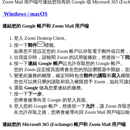
Zoom Mail 用戶端可連結您現有的 Google 或 Microsoft 365 
Windows |
macOS
連結您的 Google 帳戶和 Zoom Mail 用戶端
登入 Zoom Desktop Client。
按一下
郵件
標籤。
如果您不曾設定您的 Zoom 帳戶以存取電子郵件或日曆
出現提示時，請檢閱 Zoom 的試用版條款，然後按一下
我
按一下
連結 Google 帳戶
以允許存取您的 Google 帳戶。
您的 Zoom 設定檔頁面將會在您的預設瀏覽器中開啟，
變更此服務的權限，確定同時包含
郵件
的
讀取
和
寫入
權限
您也可以將日曆的讀取和寫入權限授予 Zoom，如此可讓您透過 
選取
Google
做為您要連結的服務。
按一下
下一步
。
您將會被導向至 Google 的登入頁面。
登入您的 Google 帳戶，然後按一下
允許
，讓 Zoom 
在允許存取之後，您將會被導向回 Zoom Mail 用戶端
連結您的 Microsoft 365 (Exchange) 帳戶和 Zoom Mail 用戶端