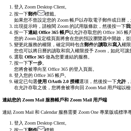
登入 Zoom Desktop Client。
按一下
郵件
標籤。
如果您不曾設定您的 Zoom 帳戶以存取電子郵件或日曆
出現提示時，請檢閱 Zoom 的試用版條款，然後按一下
我
按一下
連結 Office 365 帳戶
以允許存取您的 Office 365 
您的 Zoom 設定檔頁面將會在您的預設瀏覽器中開啟，
變更此服務的權限，確定同時包含
郵件
的
讀取
和
寫入
權限
您也可以將日曆的讀取和寫入權限授予 Zoom，如此可讓您透過 
選取
Office 365
做為您要連結的服務。
按一下
下一步
。
您將會被導向至 Office 365 的登入頁面。
登入您的 Office 365 帳戶。
確定已勾選
使用 OAuth 2.0 授權
選項，然後按一下
允許
，
在允許存取之後，您將會被導向回 Zoom Mail 用戶端
連結您的 Zoom Mail 服務帳戶和 Zoom Mail 用戶端
連結 Zoom Mail 和 Calendar 服務需要
Zoom One 專業版或標準專
登入 Zoom Desktop Client。
按一下
郵件
標籤。