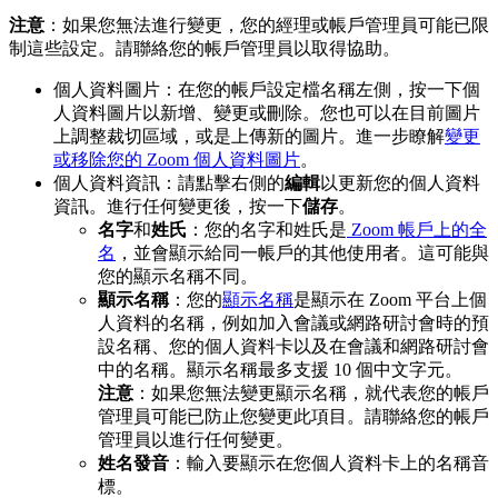
注意
：如果您無法進行變更，您的經理或帳戶管理員可能已限
制這些設定。請聯絡您的帳戶管理員以取得協助。
個人資料圖片：在您的帳戶設定檔名稱左側，按一下個
人資料圖片以新增、變更或刪除。您也可以在目前圖片
上調整裁切區域，或是上傳新的圖片。進一步瞭解
變更
或移除您的 Zoom 個人資料圖片
。
個人資料資訊：請點擊右側的
編輯
以更新您的個人資料
資訊。進行任何變更後，按一下
儲存
。
名字
和
姓氏
：您的名字和姓氏是
Zoom 帳戶上的全
名
，並會顯示給同一帳戶的其他使用者。這可能與
您的顯示名稱不同。
顯示名稱
：您的
顯示名稱
是顯示在 Zoom 平台上個
人資料的名稱，例如加入會議或網路研討會時的預
設名稱、您的個人資料卡以及在會議和網路研討會
中的名稱。顯示名稱最多支援 10 個中文字元。
注意
：如果您無法變更顯示名稱，就代表您的帳戶
管理員可能已防止您變更此項目。請聯絡您的帳戶
管理員以進行任何變更。
姓名發音
：輸入要顯示在您個人資料卡上的名稱音
標。