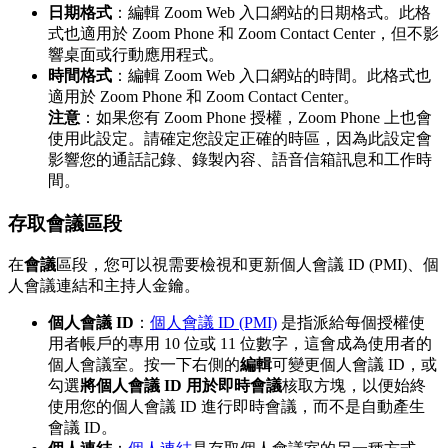
日期格式
：編輯 Zoom Web 入口網站的日期格式。此格
式也適用於 Zoom Phone 和 Zoom Contact Center，但不影
響桌面或行動應用程式。
時間格式
：編輯 Zoom Web 入口網站的時間。此格式也
適用於 Zoom Phone 和 Zoom Contact Center。
注意
：如果您有 Zoom Phone 授權，Zoom Phone 上也會
使用此設定。請確定您設定正確的時區，因為此設定會
影響您的通話記錄、錄製內容、語音信箱訊息和工作時
間。
存取會議區段
在
會議
區段，您可以視需要檢視和更新個人會議 ID (PMI)、個
人會議連結和主持人金鑰。
個人會議 ID
：
個人會議 ID (PMI)
是指派給每個授權使
用者帳戶的專用 10 位或 11 位數字，這會成為使用者的
個人會議室。按一下右側的
編輯
可變更個人會議 ID，或
勾選
將個人會議 ID 用於即時會議
核取方塊，以便始終
使用您的個人會議 ID 進行即時會議，而不是自動產生
會議 ID。