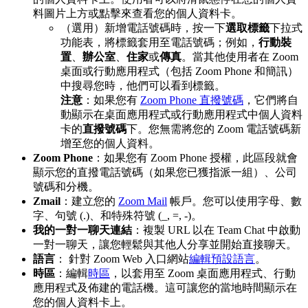
料圖片上方或點擊來查看您的個人資料卡。
（選用）新增電話號碼時，按一下
選取標籤
下拉式
功能表，將標籤套用至電話號碼；例如，
行動裝
置
、
辦公室
、
住家
或
傳真
。當其他使用者在 Zoom
桌面或行動應用程式（包括 Zoom Phone 和簡訊）
中搜尋您時，他們可以看到標籤。
注意
：如果您有
Zoom Phone 直撥號碼
，它們將自
動顯示在桌面應用程式或行動應用程式中個人資料
卡的
直撥號碼
下。您無需將您的 Zoom 電話號碼新
增至您的個人資料。
Zoom Phone
：如果您有 Zoom Phone 授權，此區段就會
顯示您的直撥電話號碼（如果您已獲指派一組）、公司
號碼和分機。
Zmail
：建立您的
Zoom Mail
帳戶。您可以使用字母、數
字、句號 (.)、和特殊符號 (_, =, -)。
我的一對一聊天連結
：複製 URL 以在 Team Chat 中啟動
一對一聊天，讓您輕鬆與其他人分享並開始直接聊天。
語言
： 針對 Zoom Web 入口網站
編輯預設語言
。
時區
：編輯
時區
，以套用至 Zoom 桌面應用程式、行動
應用程式及佈建的電話機。這可讓您的當地時間顯示在
您的個人資料卡上。