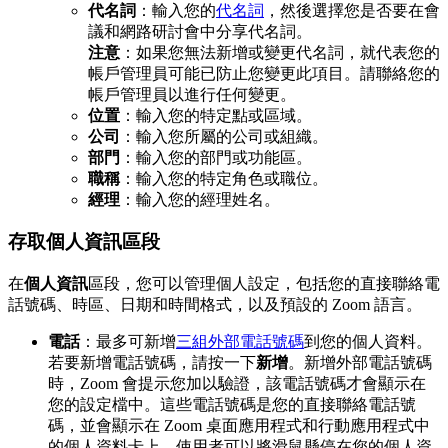
代名詞
：輸入您的
代名詞
，然後選擇您是否要在會
議和網路研討會中分享代名詞。
注意
：如果您無法新增或變更代名詞，就代表您的
帳戶管理員可能已防止您變更此項目。請聯絡您的
帳戶管理員以進行任何變更。
位置
：輸入您的特定點或區域。
公司
：輸入您所屬的公司或組織。
部門
：輸入您的部門或功能區。
職稱
：輸入您的特定角色或職位。
經理
：輸入您的經理姓名。
存取個人資訊區段
在
個人資訊
區段，您可以管理個人設定，包括您的直接聯絡電
話號碼、時區、日期和時間格式，以及預設的 Zoom 語言。
電話
：最多可新增
三組外部電話號碼
到您的個人資料。
若要新增電話號碼，請按一下
新增
。新增外部電話號碼
時，Zoom 會提示您加以驗證，該電話號碼才會顯示在
您的設定檔中。這些電話號碼是您的直接聯絡電話號
碼，並會顯示在 Zoom 桌面應用程式和行動應用程式中
的個人資料卡上。使用者可以將滑鼠懸停在您的個人資