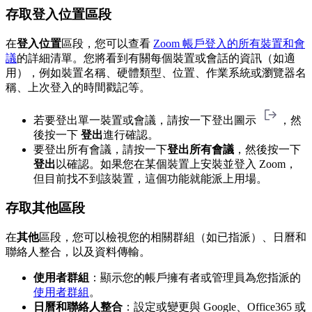
存取登入位置區段
在
登入位置
區段，您可以查看
Zoom 帳戶登入的所有裝置和會
議
的詳細清單。您將看到有關每個裝置或會話的資訊（如適
用），例如裝置名稱、硬體類型、位置、作業系統或瀏覽器名
稱、上次登入的時間戳記等。
若要登出單一裝置或會議，請按一下登出圖示
，然
後按一下
登出
進行確認。
要登出所有會議，請按一下
登出所有會議
，然後按一下
登出
以確認。如果您在某個裝置上安裝並登入 Zoom，
但目前找不到該裝置，這個功能就能派上用場。
存取其他區段
在
其他
區段，您可以檢視您的相關群組（如已指派）、日曆和
聯絡人整合，以及資料傳輸。
使用者群組
：顯示您的帳戶擁有者或管理員為您指派的
使用者群組
。
日曆和聯絡人整合
：設定或變更與 Google、Office365 或