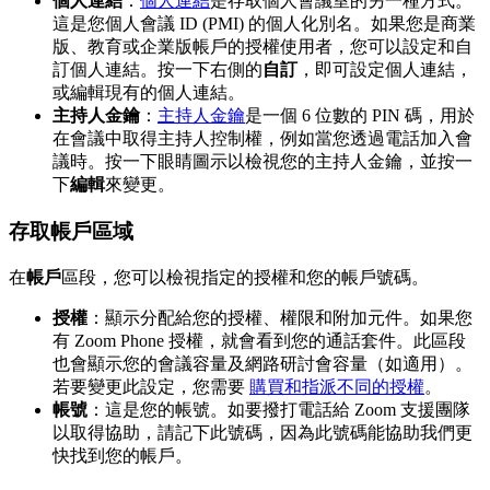
個人連結
：
個人連結
是存取個人會議室的另一種方式。
這是您個人會議 ID (PMI) 的個人化別名。如果您是商業
版、教育或企業版帳戶的授權使用者，您可以設定和自
訂個人連結。按一下右側的
自訂
，即可設定個人連結，
或編輯現有的個人連結。
主持人金鑰
：
主持人金鑰
是一個 6 位數的 PIN 碼，用於
在會議中取得主持人控制權，例如當您透過電話加入會
議時。按一下眼睛圖示以檢視您的主持人金鑰，並按一
下
編輯
來變更。
存取帳戶區域
在
帳戶
區段，您可以檢視指定的授權和您的帳戶號碼。
授權
：顯示分配給您的授權、權限和附加元件。如果您
有 Zoom Phone 授權，就會看到您的通話套件。此區段
也會顯示您的會議容量及網路研討會容量（如適用）。
若要變更此設定，您需要
購買和指派不同的授權
。
帳號
：這是您的帳號。如要撥打電話給 Zoom 支援團隊
以取得協助，請記下此號碼，因為此號碼能協助我們更
快找到您的帳戶。