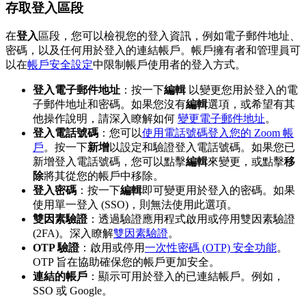
存取登入區段
在
登入
區段，您可以檢視您的登入資訊，例如電子郵件地址、
密碼，以及任何用於登入的連結帳戶。帳戶擁有者和管理員可
以在
帳戶安全設定
中限制帳戶使用者的登入方式。
登入電子郵件地址
：按一下
編輯
以變更您用於登入的電
子郵件地址和密碼。如果您沒有
編輯
選項，或希望有其
他操作說明，請深入瞭解如何
變更電子郵件地址
。
登入電話號碼
：您可以
使用電話號碼登入您的 Zoom 帳
戶
。按一下
新增
以設定和驗證登入電話號碼。如果您已
新增登入電話號碼，您可以點擊
編輯
來變更，或點擊
移
除
將其從您的帳戶中移除。
登入密碼
：按一下
編輯
即可變更用於登入的密碼。如果
使用單一登入 (SSO)，則無法使用此選項。
雙因素驗證
：透過驗證應用程式啟用或停用雙因素驗證
(2FA)。深入瞭解
雙因素驗證
。
OTP 驗證
：啟用或停用
一次性密碼 (OTP) 安全功能
。
OTP 旨在協助確保您的帳戶更加安全。
連結的帳戶
：顯示可用於登入的已連結帳戶。例如，
SSO 或 Google。